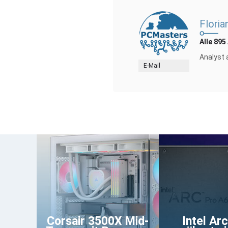
Floria
Alle 895
Analyst 
E-Mail
Corsair 3500X Mid-
Intel Ar