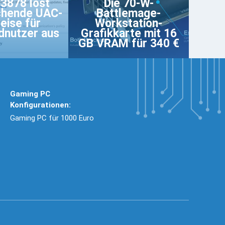
3878 löst
Die 70-W-
chende UAC-
Battlemage-
eise für
Workstation-
dnutzer aus
Grafikkarte mit 16
GB VRAM für 340 €
Gaming PC
Konfigurationen:
Gaming PC für 1000 Euro