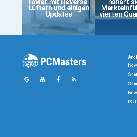
Tower mit Reverse-
nähert si
Lüftern und einigen
Markteinfü
Updates
vierten Qua
Arc
News
Sit
Site
New
PC 