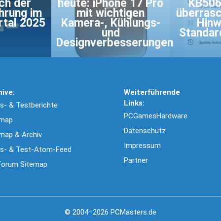
ch der
heute: iPhone 17 Pro
KB506
hrung im
mit wichtigen
überras
rtal 2025
Kamera-, Kühlungs-
Hinw
und
Standar
Designverbesserungen
hive:
Weiterführende
Links:
- & Testberichte
PCGamesHardware
emap
Datenschutz
map & Archiv
Impressum
s- & Test-Atom-Feed
Partner
Forum Sitemap
© 2004–2026 PCMasters.de