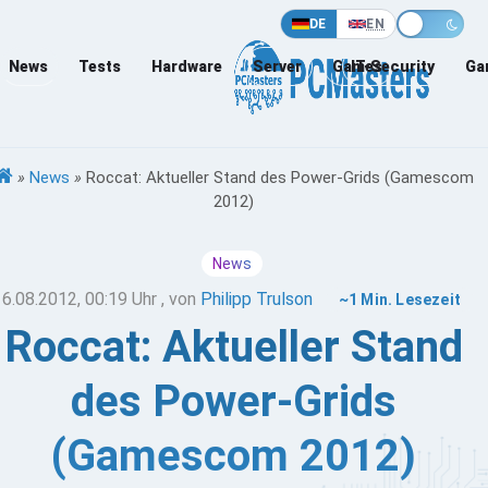
DE
EN
News
Tests
Hardware
Server
Games
IT-Security
Ga
»
News
»
Roccat: Aktueller Stand des Power-Grids (Gamescom
2012)
News
16.08.2012, 00:19 Uhr
, von
Philipp Trulson
~1 Min. Lesezeit
Roccat: Aktueller Stand
des Power-Grids
(Gamescom 2012)