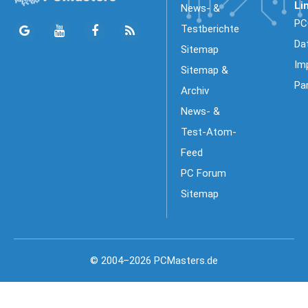
Li
News- &
PC
Testberichte
Da
Sitemap
Im
Sitemap &
Pa
Archiv
News- &
Test-Atom-
Feed
PC Forum
Sitemap
© 2004–2026 PCMasters.de