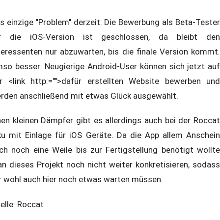
s einzige "Problem" derzeit: Die Bewerbung als Beta-Tester
r die iOS-Version ist geschlossen, da bleibt den
teressenten nur abzuwarten, bis die finale Version kommt.
so besser: Neugierige Android-User können sich jetzt auf
r <link http:="">dafür erstellten Website bewerben und
rden anschließend mit etwas Glück ausgewählt.
nen kleinen Dämpfer gibt es allerdings auch bei der Roccat
ku mit Einlage für iOS Geräte. Da die App allem Anschein
ch noch eine Weile bis zur Fertigstellung benötigt wollte
n dieses Projekt noch nicht weiter konkretisieren, sodass
r wohl auch hier noch etwas warten müssen.
elle: Roccat