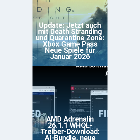
Update: Jetzt auch
mit Death Stranding
und Quarantine Zone:
Xbox Game Pass
Neue Spiele für
Januar 2026
AMD Adrenalin
26.1.1 WHQL-
Treiber-Download:
AI-Bundle, neue