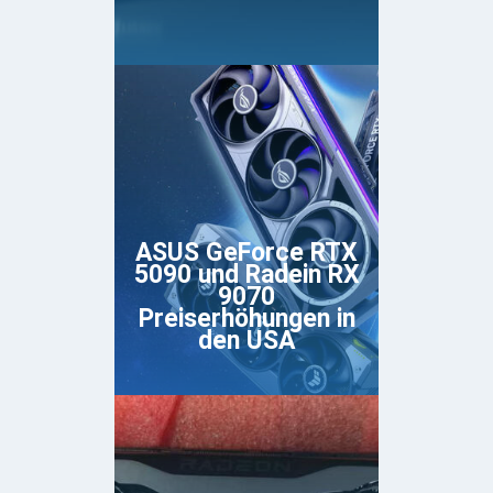
ASUS GeForce RTX
5090 und Radein RX
9070
Preiserhöhungen in
den USA