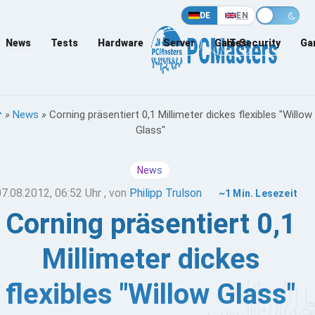
DE
EN
News
Tests
Hardware
Server
Games
IT-Security
Ga
»
News
»
Corning präsentiert 0,1 Millimeter dickes flexibles "Willow
Glass"
News
07.08.2012, 06:52 Uhr
, von
Philipp Trulson
~1 Min. Lesezeit
Corning präsentiert 0,1
Millimeter dickes
flexibles "Willow Glass"