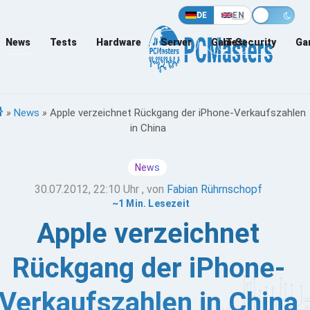
DE
EN
News
Tests
Hardware
Server
Games
IT-Security
Ga
»
News
»
Apple verzeichnet Rückgang der iPhone-Verkaufszahlen
in China
News
30.07.2012, 22:10 Uhr
, von
Fabian Rührnschopf
~1 Min. Lesezeit
Apple verzeichnet
Rückgang der iPhone-
Verkaufszahlen in China