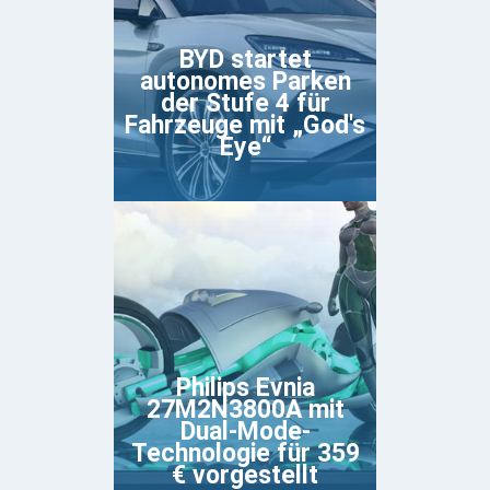
BYD startet
autonomes Parken
der Stufe 4 für
Fahrzeuge mit „God's
Eye“
Philips Evnia
27M2N3800A mit
Dual-Mode-
Technologie für 359
€ vorgestellt