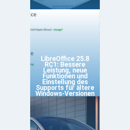
LibreOffice 25.8
RC1: Bessere
Leistung, neue
Funktionen und
Einstellung des
Supports für ältere
Windows-Versionen