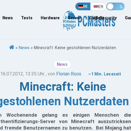
DE
EN
News
Tests
Hardware
Server
Games
IT-Security
Ga
»
News
»
Minecraft: Keine gestohlenen Nutzerdaten
News
16.07.2012, 13:35 Uhr
, von
Florian Roos
~1 Min. Lesezeit
Minecraft: Keine
gestohlenen Nutzerdaten
m Wochenende gelang es einigen Menschen die
thentifizierungs-Server von Minecraft auszutricksen
d fremde Benutzernamen zu benutzen. Bei Mojang hat