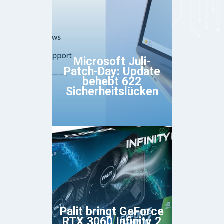
Microsoft Juli-
Patch-Day: Update
behebt 622
Sicherheitslücken
Palit bringt GeForce
RTX 3060 Infinity 2