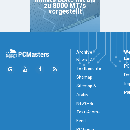
zu 8000 MT/s
vorgestellt
Archive:
We
Li
News- &
PC
Testberichte
Da
Sitemap
Im
Sitemap &
Pa
Archiv
News- &
Test-Atom-
Feed
PC Forum