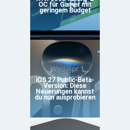
OC für Gamer mit
geringem Budget
iOS 27 Public-Beta-
Version: Diese
Neuerungen kannst
du nun ausprobieren