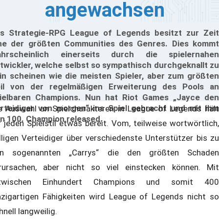
angewachsen
s Strategie-RPG League of Legends besitzt zur Zeit
ne der größten Communities des Genres. Dies kommt
hrscheinlich einerseits durch die spielernahen
twickler, welche selbst so sympathisch durchgeknallt zu
in scheinen wie die meisten Spieler, aber zum größten
il von der regelmäßigen Erweiterung des Pools an
ielbaren Champions. Nun hat Riot Games „Jayce den
rteidiger von morgen“ ins Spiel gebracht und mit ihm
e Auswahl an Spielcharakteren in League of Legends hält
n 100. Champion released.
r jeden Spielstil etwas bereit. Vom, teilweise wortwörtlich,
lligen Verteidiger über verschiedenste Unterstützer bis zu
n sogenannten „Carrys“ die den größten Schaden
rursachen, aber nicht so viel einstecken können. Mit
nzwischen Einhundert Champions und somit 400
nzigartigen Fähigkeiten wird League of Legends nicht so
hnell langweilig.