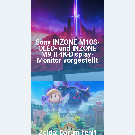
Sony INZONE M10S-
OLED- und INZONE
M9 II 4K-Display-
Monitor vorgestellt
Zelda: Darum fehlt