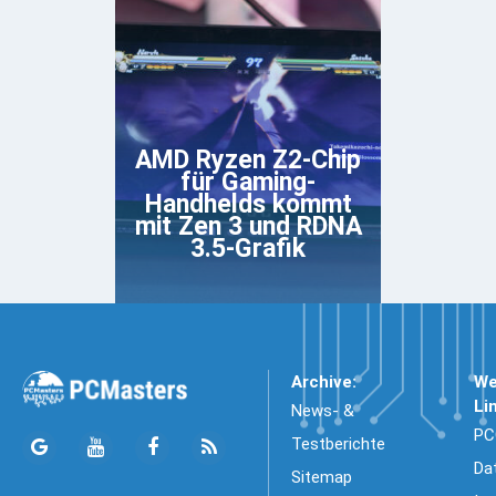
AMD Ryzen Z2-Chip
für Gaming-
Handhelds kommt
mit Zen 3 und RDNA
3.5-Grafik
Archive:
We
Li
News- &
PC
Testberichte
Da
Sitemap