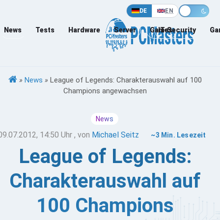
DE
EN
News
Tests
Hardware
Server
Games
IT-Security
Ga
»
News
»
League of Legends: Charakterauswahl auf 100
Champions angewachsen
News
09.07.2012, 14:50 Uhr
, von
Michael Seitz
~3 Min. Lesezeit
League of Legends:
Charakterauswahl auf
100 Champions