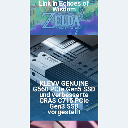
Link in Echoes of
Wisdom
KLEVV GENUINE
G560 PCIe Gen5 SSD
und verbesserte
CRAS C715 PCIe
Gen3 SSD
vorgestellt