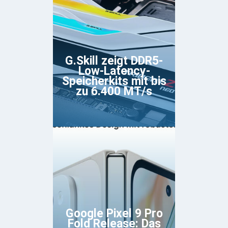
G.Skill zeigt DDR5-
Low-Latency-
Speicherkits mit bis
zu 6.400 MT/s
Google Pixel 9 Pro
Fold Release: Das