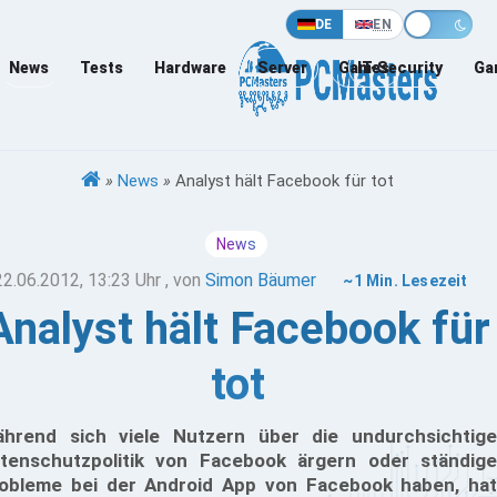
DE
EN
News
Tests
Hardware
Server
Games
IT-Security
Ga
»
News
»
Analyst hält Facebook für tot
News
22.06.2012, 13:23 Uhr
, von
Simon Bäumer
~1 Min. Lesezeit
Analyst hält Facebook für
tot
hrend sich viele Nutzern über die undurchsichtige
tenschutzpolitik von Facebook ärgern oder ständige
obleme bei der Android App von Facebook haben, hat