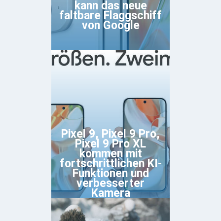
kann das neue
faltbare Flaggschiff
von Google
Pixel 9, Pixel 9 Pro,
Pixel 9 Pro XL
kommen mit
fortschrittlichen KI-
Funktionen und
verbesserter
Kamera