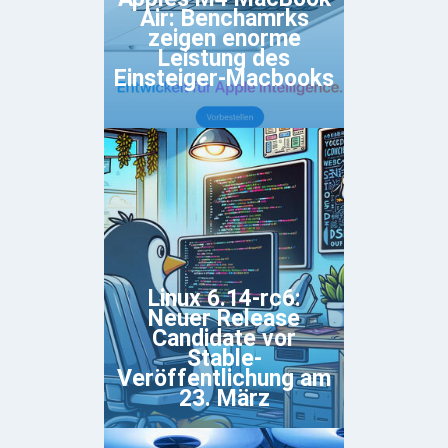
Air: Benchamrks
zeigen enorme
Leistung des
Einsteiger-Macbooks
Linux 6.14-rc6:
Neuer Release
Candidate vor
Stable-
Veröffentlichung am
23. März