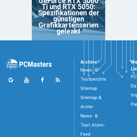
GeForce RTX 5060
Ti und RTX 5050:
Spezifikationen der
günstigen
Grafikkartenserien
geleakt
Archive:
We
Li
News- &
PC
Testberichte
Da
Sitemap
Im
Sitemap &
Pa
Archiv
News- &
Test-Atom-
Feed