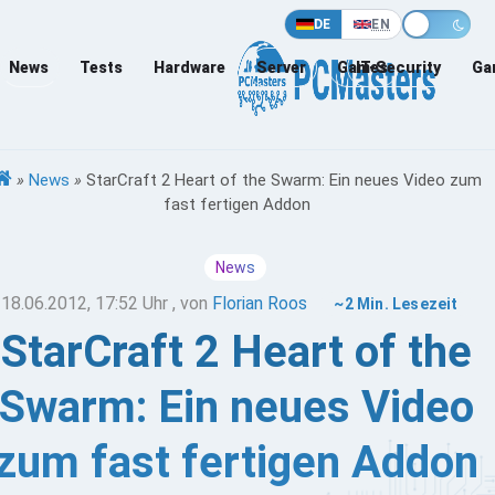
DE
EN
News
Tests
Hardware
Server
Games
IT-Security
Ga
»
News
»
StarCraft 2 Heart of the Swarm: Ein neues Video zum
fast fertigen Addon
News
18.06.2012, 17:52 Uhr
, von
Florian Roos
~2 Min. Lesezeit
StarCraft 2 Heart of the
Swarm: Ein neues Video
zum fast fertigen Addon