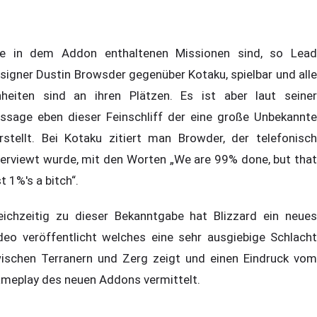
le in dem Addon enthaltenen Missionen sind, so Lead
signer Dustin Browsder gegenüber Kotaku, spielbar und alle
nheiten sind an ihren Plätzen. Es ist aber laut seiner
ssage eben dieser Feinschliff der eine große Unbekannte
rstellt. Bei Kotaku zitiert man Browder, der telefonisch
terviewt wurde, mit den Worten „We are 99% done, but that
st 1%'s a bitch“.
eichzeitig zu dieser Bekanntgabe hat Blizzard ein neues
deo veröffentlicht welches eine sehr ausgiebige Schlacht
ischen Terranern und Zerg zeigt und einen Eindruck vom
meplay des neuen Addons vermittelt.