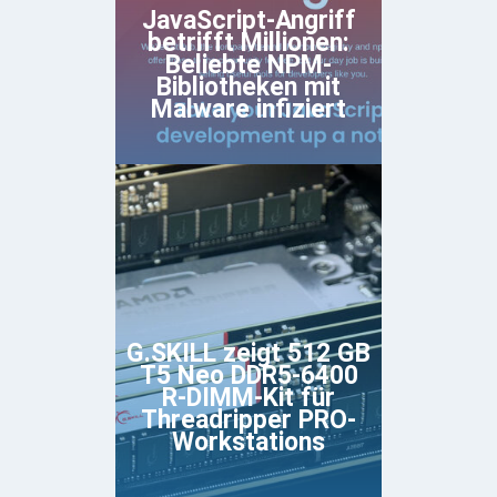
JavaScript-Angriff
betrifft Millionen:
Beliebte NPM-
Bibliotheken mit
Malware infiziert
G.SKILL zeigt 512 GB
T5 Neo DDR5-6400
R-DIMM-Kit für
Threadripper PRO-
Workstations