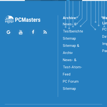
Archive:
We
Li
News- &
PC
Testberichte
Da
Sitemap
Im
Sitemap &
Pa
Archiv
News- &
Test-Atom-
Feed
PC Forum
Sitemap