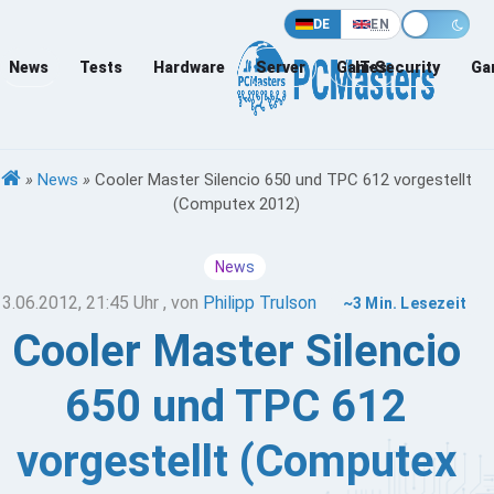
DE
EN
News
Tests
Hardware
Server
Games
IT-Security
Ga
»
News
»
Cooler Master Silencio 650 und TPC 612 vorgestellt
(Computex 2012)
News
13.06.2012, 21:45 Uhr
, von
Philipp Trulson
~3 Min. Lesezeit
Cooler Master Silencio
650 und TPC 612
vorgestellt (Computex