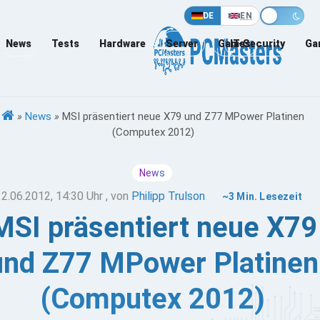
DE
EN
News
Tests
Hardware
Server
Games
IT-Security
Ga
»
News
»
MSI präsentiert neue X79 und Z77 MPower Platinen
(Computex 2012)
News
12.06.2012, 14:30 Uhr
, von
Philipp Trulson
~3 Min. Lesezeit
MSI präsentiert neue X79
und Z77 MPower Platinen
(Computex 2012)