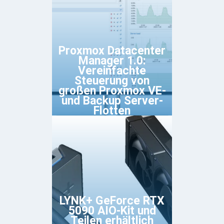
Proxmox Datacenter
Manager 1.0:
Vereinfachte
Steuerung von
großen Proxmox VE-
und Backup Server-
Flotten
LYNK+ GeForce RTX
5090 AIO-Kit und
Teilen erhältlich