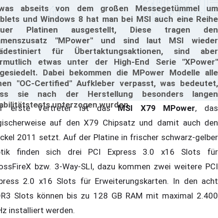
twas abseits von dem großen Messegetümmel um
blets und Windows 8 hat man bei MSI auch eine Reihe
euer Platinen ausgestellt, Diese tragen den
amenszusatz "MPower" und sind laut MSI wieder
ädestiniert für Übertaktungsaktionen, sind aber
rmutlich etwas unter der High-End Serie "XPower"
gesiedelt. Dabei bekommen die MPower Modelle alle
nen "OC-Certified" Aufkleber verpasst, was bedeutet,
ass sie nach der Herstellung besonders langen
abilitätstests unterzogen wurden.
r erste Vertreter ist das
MSI X79 MPower
, das
gischerweise auf den X79 Chipsatz und damit auch den
ckel 2011 setzt. Auf der Platine in frischer schwarz-gelber
tik finden sich drei PCI Express 3.0 x16 Slots für
ossFireX bzw. 3-Way-SLI, dazu kommen zwei weitere PCI
press 2.0 x16 Slots für Erweiterungskarten. In den acht
R3 Slots können bis zu 128 GB RAM mit maximal 2.400
z installiert werden.