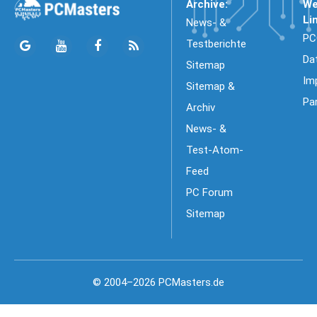
Archive:
We
Li
News- &
PC
Testberichte
Da
Sitemap
Im
Sitemap &
Pa
Archiv
News- &
Test-Atom-
Feed
PC Forum
Sitemap
© 2004–2026 PCMasters.de