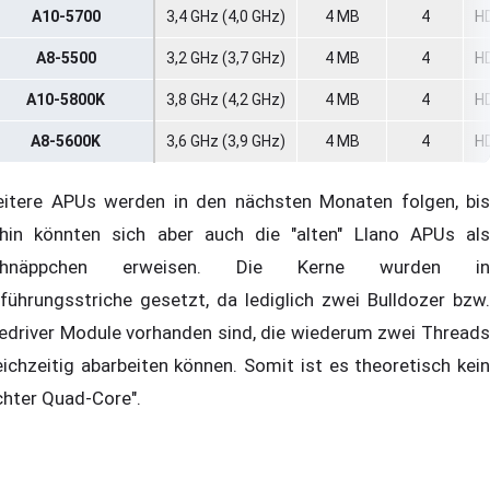
A10-5700
3,4 GHz (4,0 GHz)
4 MB
4
H
A8-5500
3,2 GHz (3,7 GHz)
4 MB
4
H
A10-5800K
3,8 GHz (4,2 GHz)
4 MB
4
H
A8-5600K
3,6 GHz (3,9 GHz)
4 MB
4
H
itere APUs werden in den nächsten Monaten folgen, bis
hin könnten sich aber auch die "alten" Llano APUs als
chnäppchen erweisen. Die Kerne wurden in
führungsstriche gesetzt, da lediglich zwei Bulldozer bzw.
ledriver Module vorhanden sind, die wiederum zwei Threads
eichzeitig abarbeiten können. Somit ist es theoretisch kein
chter Quad-Core".