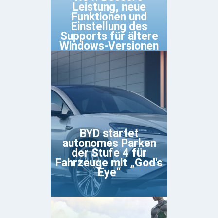
Leistung, neue
Funktionen und
Einstellung des
Supports für ältere
Windows-Versionen
BYD startet
autonomes Parken
der Stufe 4 für
Fahrzeuge mit „God's
Eye“