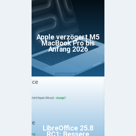
Apple verzögert M5
MacBook Pro bis
Anfang 2026
LibreOffice 25.8
RC1: Bessere