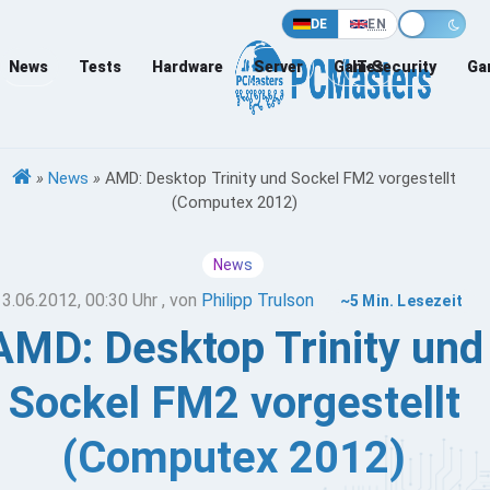
DE
EN
News
Tests
Hardware
Server
Games
IT-Security
Ga
»
News
»
AMD: Desktop Trinity und Sockel FM2 vorgestellt
(Computex 2012)
News
13.06.2012, 00:30 Uhr
, von
Philipp Trulson
~5 Min. Lesezeit
AMD: Desktop Trinity und
Sockel FM2 vorgestellt
(Computex 2012)