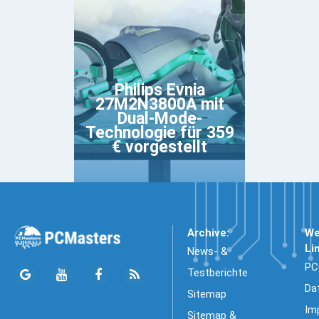
Philips Evnia
27M2N3800A mit
Dual-Mode-
Technologie für 359
€ vorgestellt
Archive:
We
Li
News- &
PC
Testberichte
Da
Sitemap
Im
Sitemap &