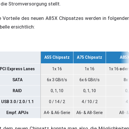
 die Stromversorgung stellt.
e Vorteile des neuen A85X Chipsatzes werden in folgender
belle ersichtlich:
A55 Chipsatz
A75 Chipsatz
A85X
PCI Express Lanes
1x 16
1x 16
1x 16
oder
SATA
6x 3 GBit/s
6x 6 GBit/s
8x
RAID
0, 1, 10
0, 1, 10
0,
USB 3.0 / 2.0 / 1.1
0 / 14 / 2
4 / 10 / 2
4 
Empf. APUs
A4- & A6-Serie
A6- & A8-Serie
A8- &
t dem neuen Chipsatz konnte man also die Möglichkeiten