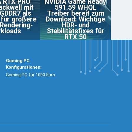
A RTX PRO
NVIDIA Game Ready
ackwell mit
591.59 WHQL
GDDR7 als
Treiber bereit zum
für größere
Download: Wichtige
 Rendering-
HDR- und
kloads
Stabilitätsfixes für
RTX 50
Gaming PC
Konfigurationen:
Gaming PC für 1000 Euro