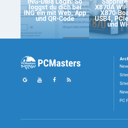
ING-DiBa Login: So
Sapphir
loggst du dich bei
X870A WIF
ING ein mit Web, App
X870-Boa
und QR-Code
USB4, PCIe
und Wi-
Arc
News
Sit
Site
New
PC 