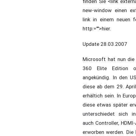
finden Sie <link externa
new-window einen ex
link in einem neuen f
http:="">hier.
Update 28.03.2007
Microsoft hat nun di
360 Elite Edition off
angekündig. In den US
diese ab dem 29. Apri
erhältich sein. In Euro
diese etwas später erw
unterschiedet sich 
auch Controller, HDMI
erworben werden. Die