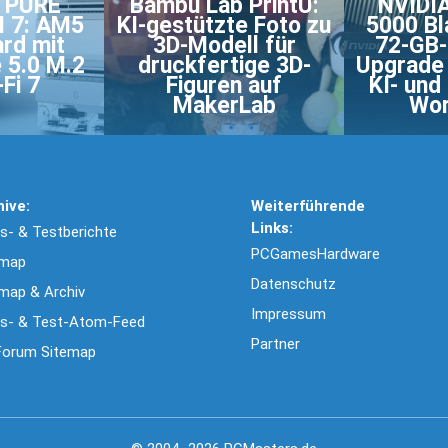
e PURE
Bambu Lab PrintU:
NVIDI
I 7: AM5
KI-gestützte Foto zu
5000 Bl
rd mit
3D-Modell für
72-GB-
 5.0 M.2
druckfertige 3D-
Upgrade 
Fi 7
Figuren auf
KI- und
MakerLab
Wor
hive:
Weiterführende
Links:
- & Testberichte
PCGamesHardware
emap
Datenschutz
map & Archiv
Impressum
s- & Test-Atom-Feed
Partner
Forum Sitemap