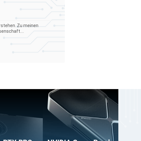
verstehen. Zu meinen
enschaft....