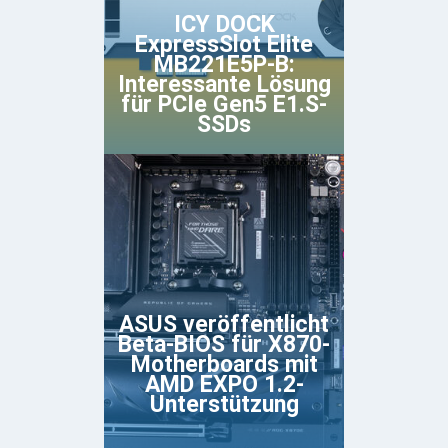
ICY DOCK
ExpressSlot Elite
MB221E5P-B:
Interessante Lösung
für PCIe Gen5 E1.S-
SSDs
ASUS veröffentlicht
Beta-BIOS für X870-
Motherboards mit
AMD EXPO 1.2-
Unterstützung