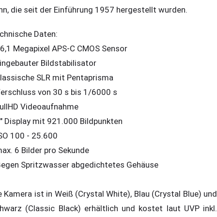
nn, die seit der Einführung 1957 hergestellt wurden.
chnische Daten:
16,1 Megapixel APS-C CMOS Sensor
Eingebauter Bildstabilisator
Klassische SLR mit Pentaprisma
Verschluss von 30 s bis 1/6000 s
FullHD Videoaufnahme
3" Display mit 921.000 Bildpunkten
ISO 100 - 25.600
max. 6 Bilder pro Sekunde
Gegen Spritzwasser abgedichtetes Gehäuse
e Kamera ist in Weiß (Crystal White), Blau (Crystal Blue) und
hwarz (Classic Black) erhältlich und kostet laut UVP inkl.