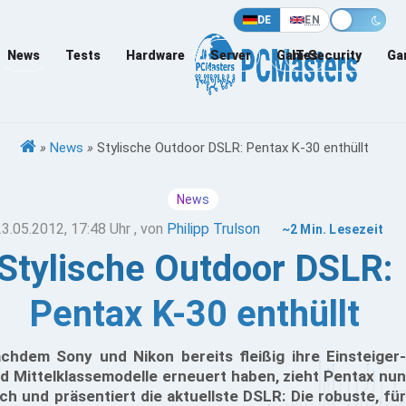
DE
EN
News
Tests
Hardware
Server
Games
IT-Security
Ga
»
News
»
Stylische Outdoor DSLR: Pentax K-30 enthüllt
News
23.05.2012, 17:48 Uhr
, von
Philipp Trulson
~2 Min. Lesezeit
Stylische Outdoor DSLR:
Pentax K-30 enthüllt
chdem Sony und Nikon bereits fleißig ihre Einsteiger-
d Mittelklassemodelle erneuert haben, zieht Pentax nun
ch und präsentiert die aktuellste DSLR: Die robuste, für