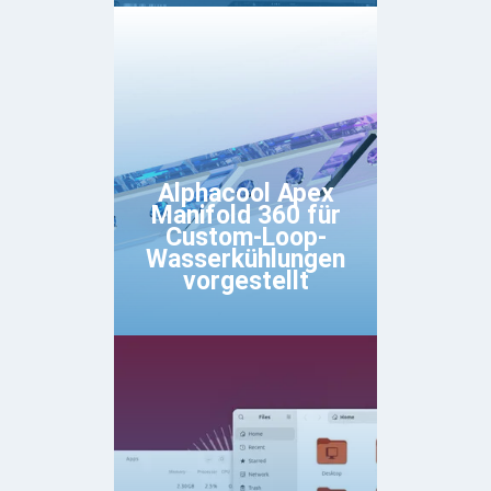
Alphacool Apex
Manifold 360 für
Custom-Loop-
Wasserkühlungen
vorgestellt