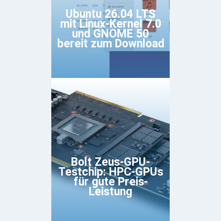
Ubuntu 26.04 LTS
mit Linux-Kernel 7.0
und GNOME 50
bereit zum Download
Bolt Zeus-GPU-
Testchip: HPC-GPUs
für gute Preis-
Leistung