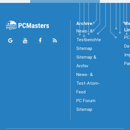
Archive:
We
Li
News- &
PC
Testberichte
Da
Sitemap
Im
Sitemap &
Pa
Archiv
News- &
Test-Atom-
Feed
PC Forum
Sitemap