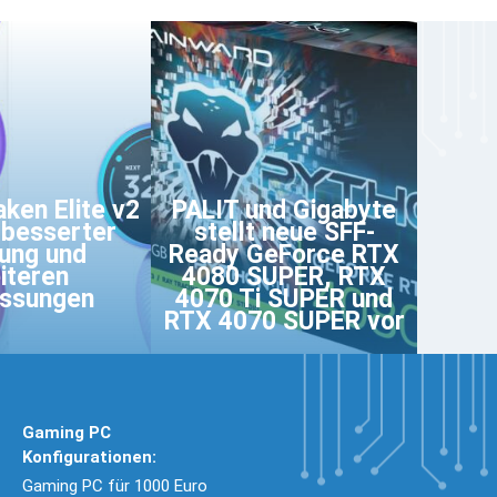
ken Elite v2
PALIT und Gigabyte
rbesserter
stellt neue SFF-
ung und
Ready GeForce RTX
iteren
4080 SUPER, RTX
ssungen
4070 Ti SUPER und
RTX 4070 SUPER vor
Gaming PC
Konfigurationen:
Gaming PC für 1000 Euro