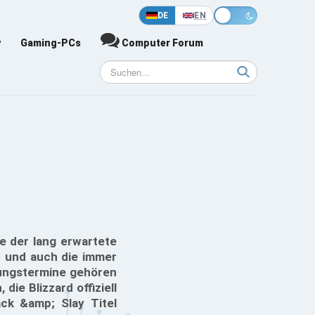
DE
EN
y
Gaming-PCs
Computer Forum
te der lang erwartete
t und auch die immer
ungstermine gehören
ie Blizzard offiziell
ck &amp; Slay Titel