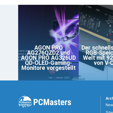
AGON PRO
Der schnell
AG276QZD2 und
RGB-Speic
AGON PRO AG326UD
Welt mit 9
QD-OLED-Gaming-
von V-
Monitore vorgestellt
Arc
News
Sit