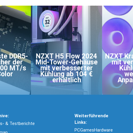
ste DDR5-
NZXT H5 Flow 2024
NZXT Kra
her der
Mid-Tower-Gehäuse
mit ve
200 MT/s
mit verbesserter
Kühl
Color
Kühlung ab 104 €
we
erhältlich
Anpa
hive:
Weiterführende
Links:
- & Testberichte
PCGamesHardware
emap