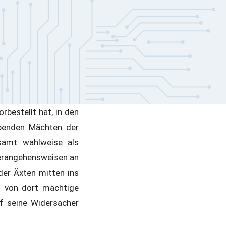
orbestellt hat, in den
benden Mächten der
esamt wahlweise als
 Herangehensweisen an
er Äxten mitten ins
d von dort mächtige
uf seine Widersacher