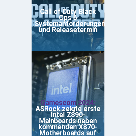
Call of Duty Black
Ops 6
Systemanforderungen
und Releasetermin
Gamescom 2024:
ASRock zeigte erste
Intel Z890-
Mainboards neben
kommenden X870-
Motherboards auf