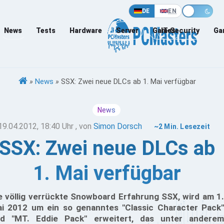
DE
EN
News
Tests
Hardware
Server
Games
IT-Security
Ga
»
News
»
SSX: Zwei neue DLCs ab 1. Mai verfügbar
News
19.04.2012, 18:40 Uhr
, von
Simon Dorsch
~2 Min. Lesezeit
SSX: Zwei neue DLCs ab
1. Mai verfügbar
e völlig verrückte Snowboard Erfahrung SSX, wird am 1.
i 2012 um ein so genanntes "Classic Character Pack"
d "MT. Eddie Pack" erweitert, das unter anderem