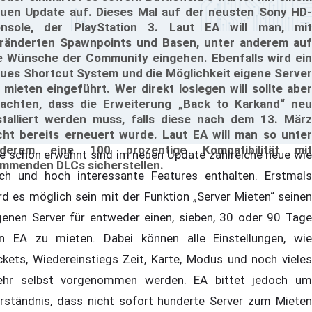
uen Update auf. Dieses Mal auf der neusten Sony HD-
nsole, der PlayStation 3. Laut EA will man, mit
ränderten Spawnpoints und Basen, unter anderem auf
e Wünsche der Community eingehen. Ebenfalls wird ein
ues Shortcut System und die Möglichkeit eigene Server
 mieten eingeführt. Wer direkt loslegen will sollte aber
achten, dass die Erweiterung „Back to Karkand“ neu
stalliert werden muss, falls diese nach dem 13. März
cht bereits erneuert wurde. Laut EA will man so unter
nderem eine 100 prozentige Kompatibilität mit
e schon erwähnt sind im neuen Update zahlreiche neue wie
mmenden DLCs sicherstellen.
ch und hoch interessante Features enthalten. Erstmals
rd es möglich sein mit der Funktion „Server Mieten“ seinen
genen Server für entweder einen, sieben, 30 oder 90 Tage
n EA zu mieten. Dabei können alle Einstellungen, wie
ckets, Wiedereinstiegs Zeit, Karte, Modus und noch vieles
hr selbst vorgenommen werden. EA bittet jedoch um
rständnis, dass nicht sofort hunderte Server zum Mieten