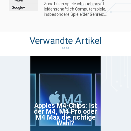
Twitter
Zusätzlich spiele ich auch privat
Google+
leidenschaftlich Computerspiele,
insbesondere Spiele der Genres:...
Verwandte Artikel
Apples M4-Chips: Ist
der M4, M4 Pro oder
M4 Max die richtige
Wahl?