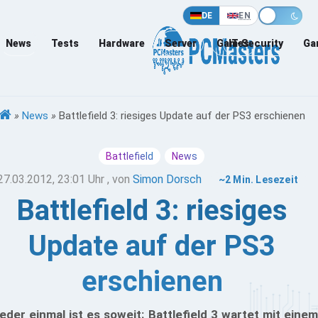
DE
EN
News
Tests
Hardware
Server
Games
IT-Security
Ga
»
News
»
Battlefield 3: riesiges Update auf der PS3 erschienen
Battlefield
News
27.03.2012, 23:01 Uhr
, von
Simon Dorsch
~2 Min. Lesezeit
Battlefield 3: riesiges
Update auf der PS3
erschienen
eder einmal ist es soweit: Battlefield 3 wartet mit einem