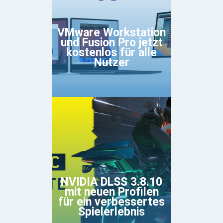
VMware Workstation
und Fusion Pro jetzt
kostenlos für alle
Nutzer
NVIDIA DLSS 3.8.10
mit neuen Profilen
für ein verbessertes
Spielerlebnis