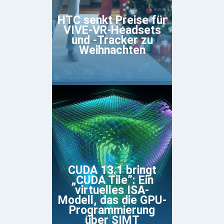
HTC senkt Preise für
VIVE-VR-Headsets
und -Tracker zu
Weihnachten
CUDA 13.1 bringt
„CUDA Tile”: Ein
virtuelles ISA-
Modell, das die GPU-
Programmierung
über SIMT