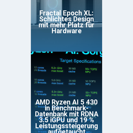
Fractal Epoch XL:
Schlichtes Design
mit mehr Platz für
Hardware
AMD Ryzen AI 5 430
in Benchmark-
Datenbank mit RDNA
3.5 iGPU und 19 %
Leistungssteigerung
aufgetaucht