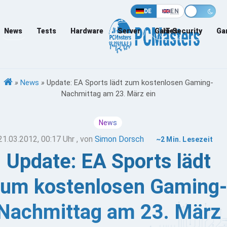
DE
EN
News
Tests
Hardware
Server
Games
IT-Security
Ga
»
News
»
Update: EA Sports lädt zum kostenlosen Gaming-
Nachmittag am 23. März ein
News
21.03.2012, 00:17 Uhr
, von
Simon Dorsch
~2 Min. Lesezeit
Update: EA Sports lädt
zum kostenlosen Gaming-
Nachmittag am 23. März