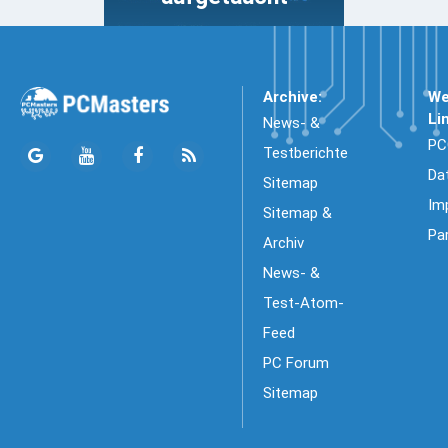
Archive:
We
Li
News- &
PC
Testberichte
Da
Sitemap
Im
Sitemap &
Pa
Archiv
News- &
Test-Atom-
Feed
PC Forum
Sitemap