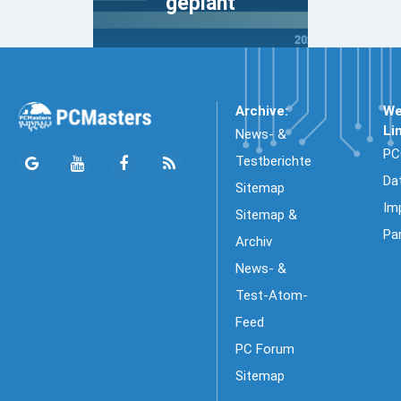
geplant
Archive:
We
Li
News- &
PC
Testberichte
Da
Sitemap
Im
Sitemap &
Pa
Archiv
News- &
Test-Atom-
Feed
PC Forum
Sitemap