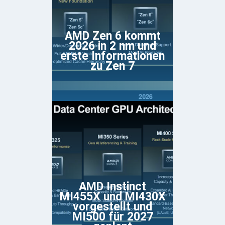
AMD Zen 6 kommt
2026 in 2 nm und
erste Informationen
zu Zen 7
AMD Instinct
MI455X und MI430X
vorgestellt und
MI500 für 2027