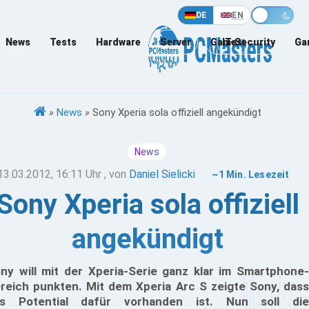
DE
EN
News
Tests
Hardware
Server
Games
IT-Security
Ga
»
News
»
Sony Xperia sola offiziell angekündigt
News
13.03.2012, 16:11 Uhr
, von
Daniel Sielicki
~1 Min. Lesezeit
Sony Xperia sola offiziell
angekündigt
ny will mit der Xperia-Serie ganz klar im Smartphone-
reich punkten. Mit dem Xperia Arc S zeigte Sony, dass
s Potential dafür vorhanden ist. Nun soll die