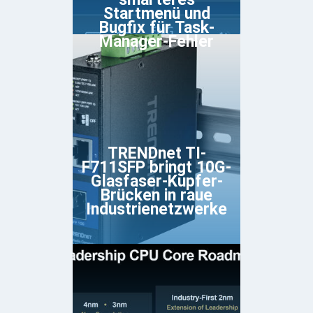
Startmenü und
Bugfix für Task-
Manager-Fehler
TRENDnet TI-
F711SFP bringt 10G-
Glasfaser-Kupfer-
Brücken in raue
Industrienetzwerke