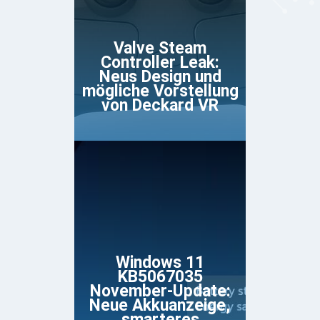
Valve Steam
Controller Leak:
Neus Design und
mögliche Vorstellung
von Deckard VR
Windows 11
KB5067035
November-Update:
Neue Akkuanzeige,
smarteres