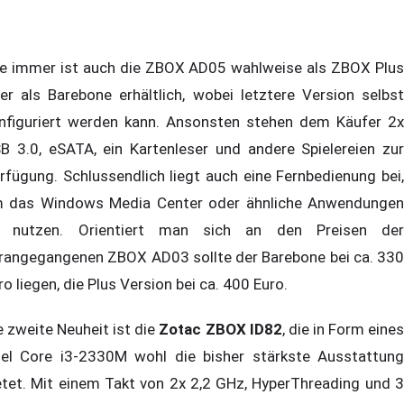
e immer ist auch die ZBOX AD05 wahlweise als ZBOX Plus
er als Barebone erhältlich, wobei letztere Version selbst
nfiguriert werden kann. Ansonsten stehen dem Käufer 2x
B 3.0, eSATA, ein Kartenleser und andere Spielereien zur
rfügung. Schlussendlich liegt auch eine Fernbedienung bei,
 das Windows Media Center oder ähnliche Anwendungen
 nutzen. Orientiert man sich an den Preisen der
rangegangenen ZBOX AD03 sollte der Barebone bei ca. 330
ro liegen, die Plus Version bei ca. 400 Euro.
e zweite Neuheit ist die
Zotac ZBOX ID82
, die in Form eine
tel Core i3-2330M wohl die bisher stärkste Ausstattung
etet. Mit einem Takt von 2x 2,2 GHz, HyperThreading und 3