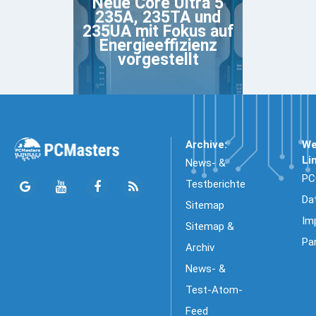
Neue Core Ultra 5
235A, 235TA und
235UA mit Fokus auf
Energieeffizienz
vorgestellt
Archive:
We
Li
News- &
PC
Testberichte
Da
Sitemap
Im
Sitemap &
Pa
Archiv
News- &
Test-Atom-
Feed