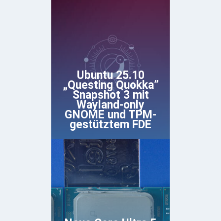
Ubuntu 25.10
„Questing Quokka”
Snapshot 3 mit
Wayland-only
GNOME und TPM-
gestütztem FDE