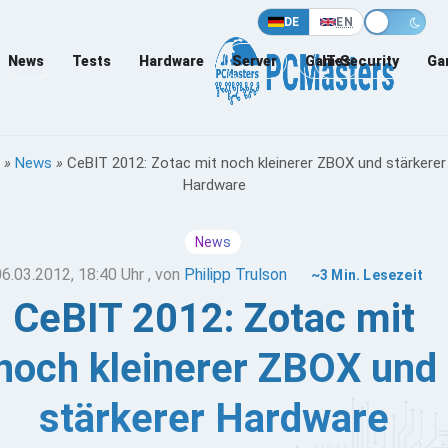
DE
EN
News
Tests
Hardware
Server
Games
IT-Security
Ga
»
News
»
CeBIT 2012: Zotac mit noch kleinerer ZBOX und stärkerer
Hardware
News
06.03.2012, 18:40 Uhr
, von
Philipp Trulson
~3 Min. Lesezeit
CeBIT 2012: Zotac mit
noch kleinerer ZBOX und
stärkerer Hardware