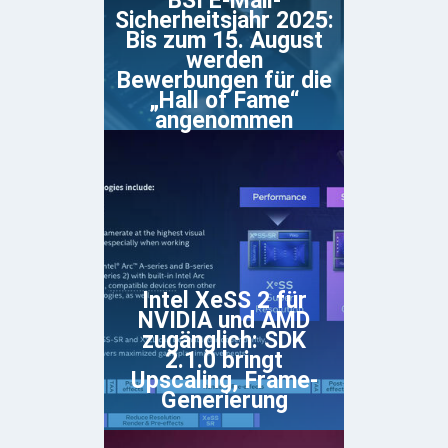
BSI E-Mail-
Sicherheitsjahr 2025:
Bis zum 15. August
werden
Bewerbungen für die
„Hall of Fame“
angenommen
Intel XeSS 2 für
NVIDIA und AMD
zugänglich: SDK
2.1.0 bringt
Upscaling, Frame-
Generierung