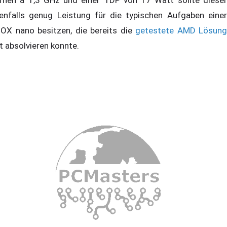
rnen à 1,3 GHz und einer TDP von 17 Watt sollte dieser
enfalls genug Leistung für die typischen Aufgaben einer
OX nano besitzen, die bereits die
getestete AMD Lösung
t absolvieren konnte.