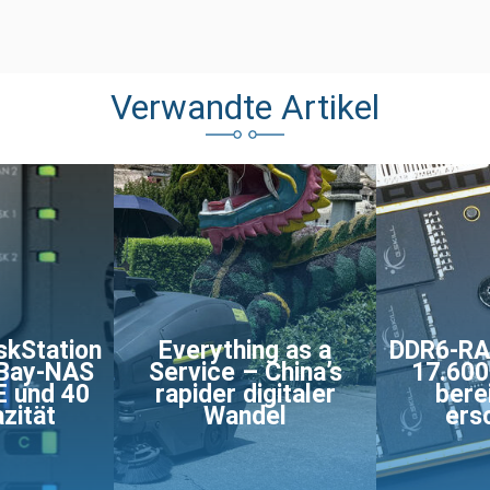
Verwandte Artikel
skStation
Everything as a
DDR6-RAM
-Bay-NAS
Service – China’s
17.600
E und 40
rapider digitaler
bere
zität
Wandel
ers