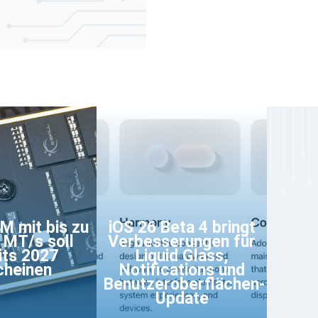
 mit bis zu
iOS 26 Beta 4 bringt
 MT/s soll
Verbesserungen für
its 2027
Liquid Glass,
cheinen
Notifications und
Benutzeroberflächen-
Update