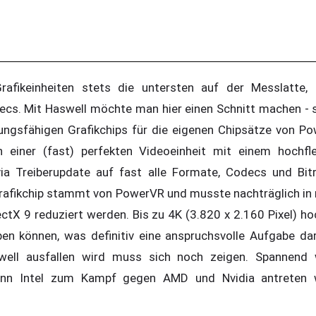
Grafikeinheiten stets die untersten auf der Messlatte,
decs. Mit Haswell möchte man hier einen Schnitt machen -
ngsfähigen Grafikchips für die eigenen Chipsätze von Pow
n einer (fast) perfekten Videoeinheit mit einem hochfle
via Treiberupdate auf fast alle Formate, Codecs und Bit
 Grafikchip stammt von PowerVR und musste nachträglich i
ectX 9 reduziert werden. Bis zu 4K (3.820 x 2.160 Pixel) h
en können, was definitiv eine anspruchsvolle Aufgabe dars
swell ausfallen wird muss sich noch zeigen. Spannend
enn Intel zum Kampf gegen AMD und Nvidia antreten w