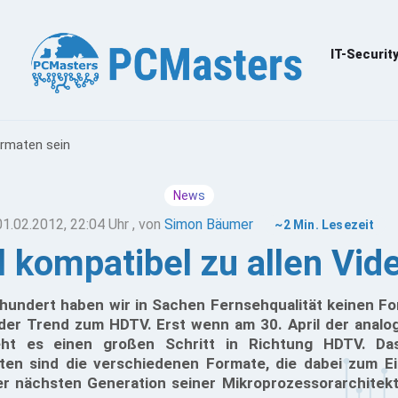
IT-Securit
ormaten sein
News
01.02.2012, 22:04 Uhr
, von
Simon Bäumer
~2 Min. Lesezeit
ll kompatibel zu allen Vi
hundert haben wir in Sachen Fernsehqualität keinen For
der Trend zum HDTV. Erst wenn am 30. April der analo
geht es einen großen Schritt in Richtung HDTV. Da
ten sind die verschiedenen Formate, die dabei zum E
r nächsten Generation seiner Mikroprozessorarchitektu