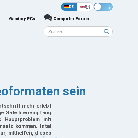
DE
EN
y
Gaming-PCs
Computer Forum
deoformaten sein
tschritt mehr erlebt
ge Satellitenempfang
s Hauptproblem mit
insatz kommen. Intel
r, mithelfen, dieses