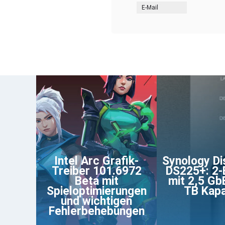
E-Mail
Intel Arc Grafik-
Synology Di
Treiber 101.6972
DS225+: 2
Beta mit
mit 2,5 Gb
Spieloptimierungen
TB Kapa
und wichtigen
Fehlerbehebungen