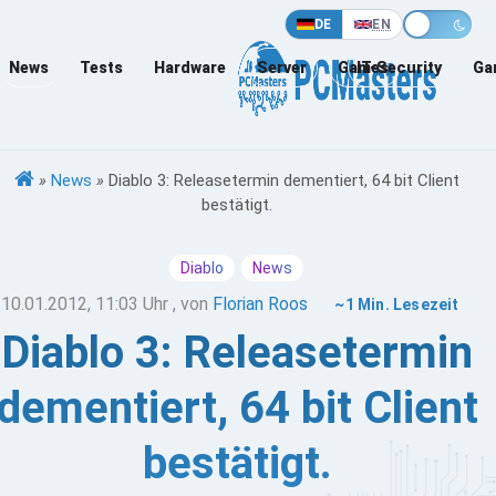
DE
EN
News
Tests
Hardware
Server
Games
IT-Security
Ga
»
News
»
Diablo 3: Releasetermin dementiert, 64 bit Client
bestätigt.
Diablo
News
10.01.2012, 11:03 Uhr
, von
Florian Roos
~1 Min. Lesezeit
Diablo 3: Releasetermin
dementiert, 64 bit Client
bestätigt.