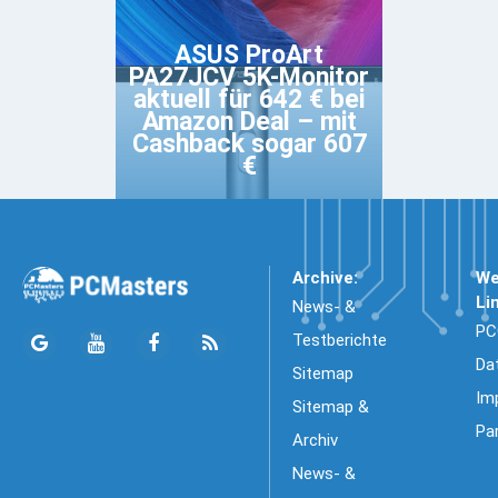
ASUS ProArt
PA27JCV 5K-Monitor
aktuell für 642 € bei
Amazon Deal – mit
Cashback sogar 607
€
Archive:
We
Li
News- &
PC
Testberichte
Da
Sitemap
Im
Sitemap &
Pa
Archiv
News- &