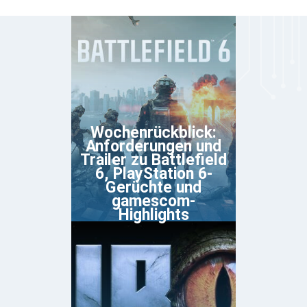
Wochenrückblick:
Anforderungen und
Trailer zu Battlefield
6, PlayStation 6-
Gerüchte und
gamescom-
Highlights