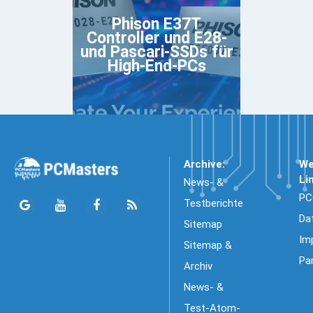
Phison E37T
Controller und E28-
und Pascari-SSDs für
High-End-PCs
Archive:
We
Li
News- &
PC
Testberichte
Da
Sitemap
Im
Sitemap &
Pa
Archiv
News- &
Test-Atom-