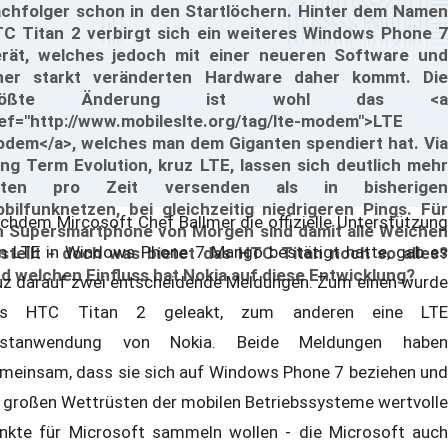
chfolger schon in den Startlöchern. Hinter dem Namen
C Titan 2 verbirgt sich ein weiteres Windows Phone 7
rät, welches jedoch mit einer neueren Software und
ner starkt veränderten Hardware daher kommt. Die
rößte Änderung ist wohl das <a
ef="http://www.mobileslte.org/tag/lte-modem">LTE
dem</a>, welches man dem Giganten spendiert hat. Via
ng Term Evolution, kruz LTE, lassen sich deutlich mehr
aten pro Zeit versenden als in bisherigen
bilfunknetzen, bei gleichzeitig niedrigeren Pings. Für
chdem Mircosoft Chef Ballmer die offizielle Unterstützung
n Supersmartphone von Morgen sind damit alle Weichen
n LTE in Windows Phone 7 Mango bestätigt hatte, gab es
stellt - doch was bietet das HTC Titan noch so alles?
d welchen Einfluss hat Nokia auf diese Entwicklung?
uz darauf zwei entscheidende Meldungen. Zum einen wurde
as HTC Titan 2 geleakt, zum anderen eine LTE
estanwendung von Nokia. Beide Meldungen haben
meinsam, dass sie sich auf Windows Phone 7 beziehen und
 großen Wettrüsten der mobilen Betriebssysteme wertvolle
nkte für Microsoft sammeln wollen - die Microsoft auch