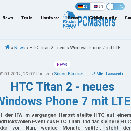
DE
EN
News
Tests
Hardware
Server
Games
IT-Security
Ga
»
News
»
HTC Titan 2 - neues Windows Phone 7 mit LTE
News
09.01.2012, 23:07 Uhr
, von
Simon Bäumer
~3 Min. Lesezeit
HTC Titan 2 - neues
Windows Phone 7 mit LTE
f der IFA im vergangen Herbst stellte HTC auf einem
ndrucksvollen Event das HTC Titan und das kleinere HTC
dar vor. Nun, wenige Monate später, steht der