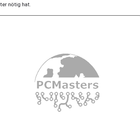
tter nötig hat.