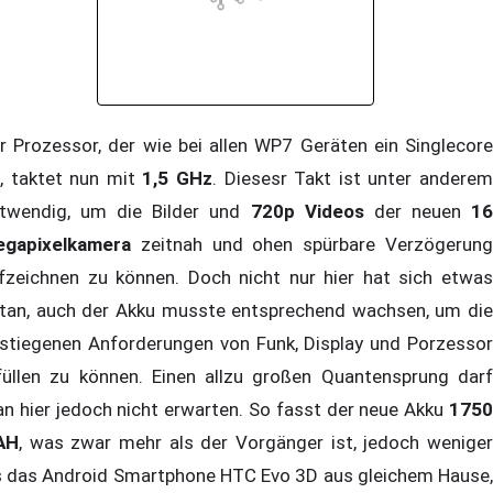
r Prozessor, der wie bei allen WP7 Geräten ein Singlecore
t, taktet nun mit
1,5 GHz
. Diesesr Takt ist unter andere
twendig, um die Bilder und
720p Videos
der neuen
1
gapixelkamera
zeitnah und ohen spürbare Verzögerung
fzeichnen zu können. Doch nicht nur hier hat sich etwas
tan, auch der Akku musste entsprechend wachsen, um die
stiegenen Anforderungen von Funk, Display und Porzessor
füllen zu können. Einen allzu großen Quantensprung darf
n hier jedoch nicht erwarten. So fasst der neue Akku
1750
AH
, was zwar mehr als der Vorgänger ist, jedoch weniger
s das Android Smartphone HTC Evo 3D aus gleichem Hause,