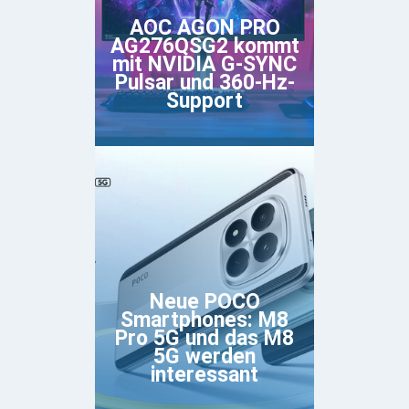
AOC AGON PRO
AG276QSG2 kommt
mit NVIDIA G-SYNC
Pulsar und 360-Hz-
Support
Neue POCO
Smartphones: M8
Pro 5G und das M8
5G werden
interessant