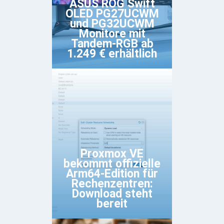
ASUS ROG Swift
OLED PG27UCWM
und PG32UCWM
Monitore mit
Tandem-RGB ab
1.249 € erhältlich
Proxmox VE
bekommt offizielle
Arm64-Edition für
Rechenzentren:
Download steht
bereit