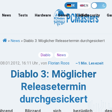
DE
EN
News
Tests
Hardware
Server
Games
IT-Security
Ga
»
News
»
Diablo 3: Möglicher Releasetermin durchgesickert
Diablo
News
08.01.2012, 16:11 Uhr
, von
Florian Roos
~1 Min. Lesezeit
Diablo 3: Möglicher
Releasetermin
durchgesickert
ährend Blizzard sich bezüglich des