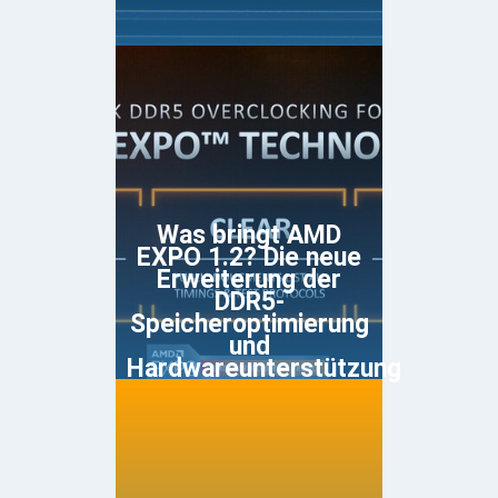
Was bringt AMD
EXPO 1.2? Die neue
Erweiterung der
DDR5-
Speicheroptimierung
und
Hardwareunterstützung