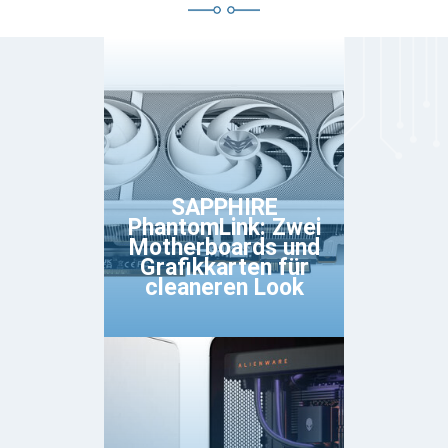
SAPPHIRE
PhantomLink: Zwei
Motherboards und
Grafikkarten für
cleaneren Look