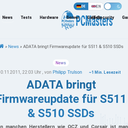
DE
EN
News
Tests
Hardware
Server
Games
IT-Security
Ga
»
News
»
ADATA bringt Firmwareupdate für S511 & S510 SSDs
News
10.11.2011, 22:03 Uhr
, von
Philipp Trulson
~1 Min. Lesezeit
ADATA bringt
Firmwareupdate für S511
& S510 SSDs
n manchen Herstellern wie OCZ und Corsair ist man