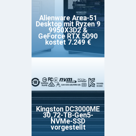
Alienware Area-51
Desktop mit Ryzen 9
9950X3D2 &
GeForce RTX 5090
kostet 7.249 €
Kingston DC3000ME
30,72-TB-Gen5-
NVMe-SSD
vorgestellt