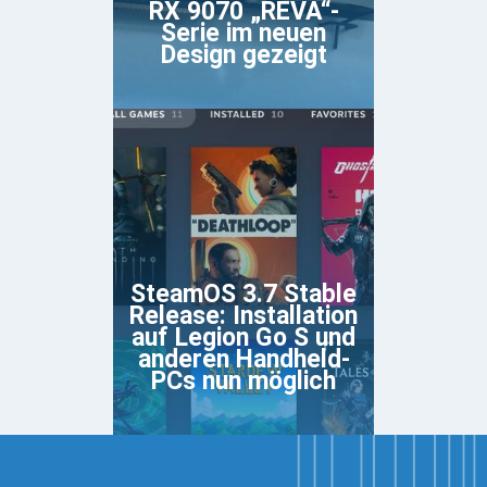
RX 9070 „REVA“-
Serie im neuen
Design gezeigt
SteamOS 3.7 Stable
Release: Installation
auf Legion Go S und
anderen Handheld-
PCs nun möglich