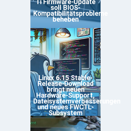
Ti Firmware-Update
soll BIOS-
Kompatibilitätsprobleme
beheben
Linux 6.15 Stable-
Release-Download
bringt neuen
Hardware-Support,
Dateisystemverbesserungen
und neues FWCTL-
Subsystem