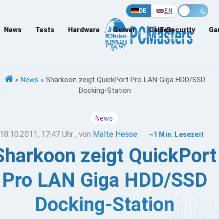
DE
EN
News
Tests
Hardware
Server
Games
IT-Security
Ga
»
News
»
Sharkoon zeigt QuickPort Pro LAN Giga HDD/SSD
Docking-Station
News
18.10.2011, 17:47 Uhr
, von
Malte Hesse
~1 Min. Lesezeit
Sharkoon zeigt QuickPort
Pro LAN Giga HDD/SSD
Docking-Station