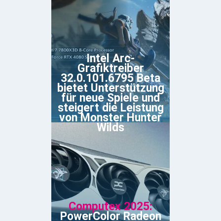
Intel Arc-
Grafiktreiber
32.0.101.6795 Beta
bietet Unterstützung
für neue Spiele und
steigert die Leistung
von Monster Hunter
Wilds
Computex 2025:
PowerColor Radeon