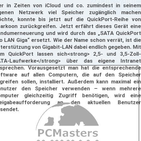
r in Zeiten von iCloud und co. zumindest in seinem
genen Netzwerk viel Speicher zugänglich machen
chte, konnte bis jetzt auf die QuickPort-Reihe von
arkoon zurückgreifen. Jetzt erfährt dieses Gerät eine
ndumerneuerung und wird durch das „SATA QuickPort
o LAN Giga“ ersetzt. Wie der Name schon verrät, ist die
terstützung von Gigabit-LAN dabei endlich gegeben. Mit
m QuickPort lassen sich<strong> 2,5- und 3,5-Zoll-
TA-Laufwerke</strong> über das eigene Intranet
sprechen. Vorausgesetzt man hat die entsprechende
ftware auf allen Computern, die auf den Speicher
greifen sollen, installiert. Außerdem kann maximal ein
enutzer den Speicher verwenden – wenn mehrere
mputer gleichzeitig Zugriff benötigen, wird eine
reigabeaufforderung an den aktuellen Benutzer
sendet.