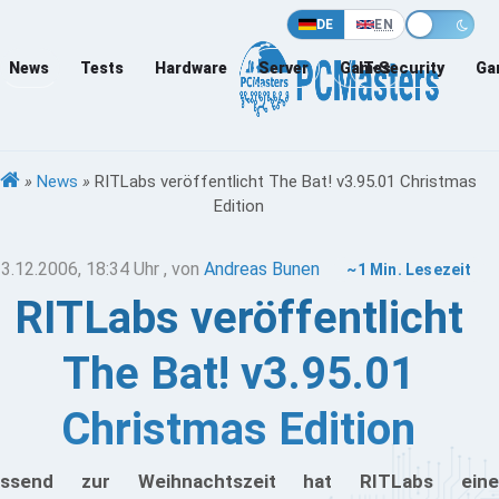
DE
EN
News
Tests
Hardware
Server
Games
IT-Security
Ga
»
News
»
RITLabs veröffentlicht The Bat! v3.95.01 Christmas
Edition
3.12.2006, 18:34 Uhr
, von
Andreas Bunen
~1 Min. Lesezeit
RITLabs veröffentlicht
The Bat! v3.95.01
Christmas Edition
assend zur Weihnachtszeit hat RITLabs eine