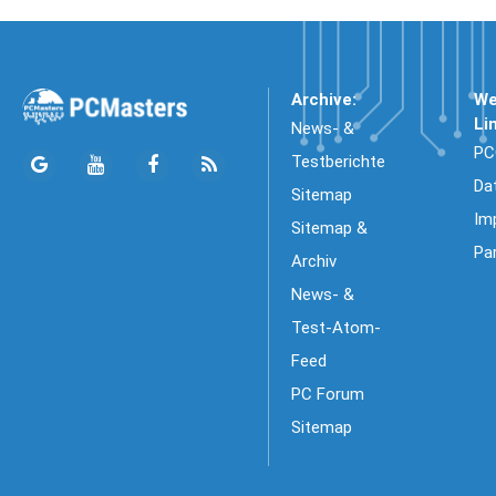
Archive:
We
Li
News- &
PC
Testberichte
Da
Sitemap
Im
Sitemap &
Pa
Archiv
News- &
Test-Atom-
Feed
PC Forum
Sitemap