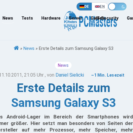
DE
EN
News
Tests
Hardware
Server
Games
IT-Security
Ga
»
News
»
Erste Details zum Samsung Galaxy S3
News
11.10.2011, 21:05 Uhr
, von
Daniel Sielicki
~1 Min. Lesezeit
Erste Details zum
Samsung Galaxy S3
s Android-Lager im Bereich der Smartphones wird
mer größer. Hier setzt man besonders von Seiten der
rsteller auf mehr Prozessor, mehr Speicher, mehr