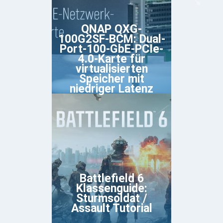
QNAP QXG-
100G2SF-BCM: Dual-
Port-100-GbE-PCIe-
4.0-Karte für
virtualisierten
Speicher mit
niedriger Latenz
Battlefield 6
Klassenguide:
Sturmsoldat /
Assault Tutorial