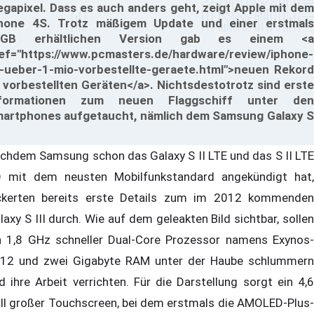
gapixel. Dass es auch anders geht, zeigt Apple mit dem
hone 4S. Trotz mäßigem Update und einer erstmals
4GB erhältlichen Version gab es einem <a
ef="https://www.pcmasters.de/hardware/review/iphone-
-ueber-1-mio-vorbestellte-geraete.html">neuen Rekord
 vorbestellten Geräten</a>. Nichtsdestotrotz sind erste
nformationen zum neuen Flaggschiff unter den
artphones aufgetaucht, nämlich dem Samsung Galaxy S
chdem Samsung schon das Galaxy S II LTE und das S II LTE
 mit dem neusten Mobilfunkstandard angekündigt hat,
ckerten bereits erste Details zum im 2012 kommenden
laxy S III durch. Wie auf dem geleakten Bild sichtbar, sollen
n 1,8 GHz schneller Dual-Core Prozessor namens Exynos-
12 und zwei Gigabyte RAM unter der Haube schlummern
d ihre Arbeit verrichten. Für die Darstellung sorgt ein 4,6
ll großer Touchscreen, bei dem erstmals die AMOLED-Plus-