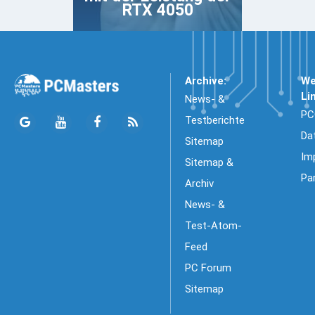
RTX 4050
Archive:
We
Li
News- &
PC
Testberichte
Da
Sitemap
Im
Sitemap &
Pa
Archiv
News- &
Test-Atom-
Feed
PC Forum
Sitemap