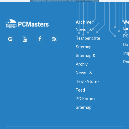
Archive:
We
Li
News- &
PC
Testberichte
Da
Sitemap
Im
Sitemap &
Pa
Archiv
News- &
Test-Atom-
Feed
PC Forum
Sitemap