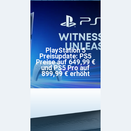
PlayStation 5
Preisupdate: PS5
Preise auf 649,99 €
und PS5 Pro auf
899,99 € erhöht