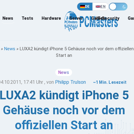
DE
EN
News
Tests
Hardware
Server
Games
IT-Security
Ga
»
News
»
LUXA2 kündigt iPhone 5 Gehäuse noch vor dem offiziellen
Start an
News
04.10.2011, 17:41 Uhr
, von
Philipp Trulson
~1 Min. Lesezeit
LUXA2 kündigt iPhone 5
Gehäuse noch vor dem
offiziellen Start an