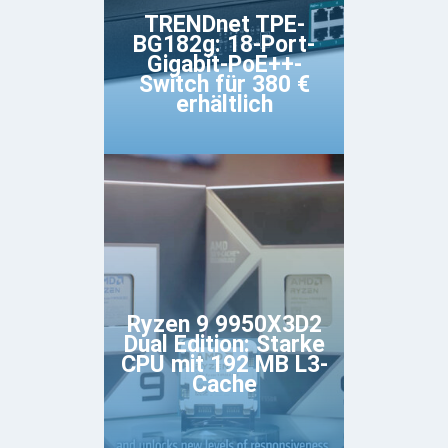
TRENDnet TPE-
BG182g: 18-Port-
Gigabit-PoE++-
Switch für 380 €
erhältlich
Ryzen 9 9950X3D2
Dual Edition: Starke
CPU mit 192 MB L3-
Cache