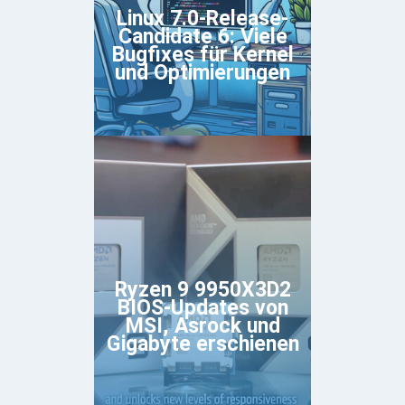
Linux 7.0-Release-
Candidate 6: Viele
Bugfixes für Kernel
und Optimierungen
Ryzen 9 9950X3D2
BIOS-Updates von
MSI, Asrock und
Gigabyte erschienen