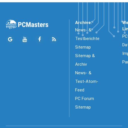
Archive:
We
Li
News- &
PC
Testberichte
Da
Sitemap
Im
Sitemap &
Pa
Archiv
News- &
Test-Atom-
Feed
PC Forum
Sitemap