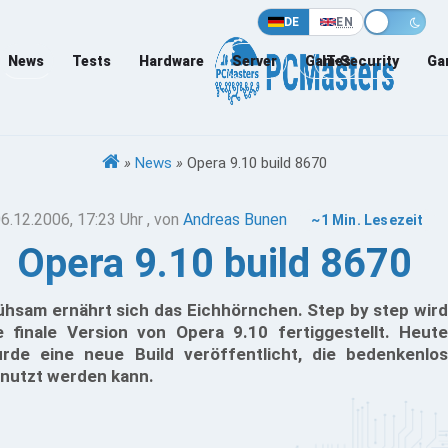
DE
EN
News
Tests
Hardware
Server
Games
IT-Security
Ga
»
News
»
Opera 9.10 build 8670
6.12.2006, 17:23 Uhr
, von
Andreas Bunen
~1 Min. Lesezeit
Opera 9.10 build 8670
hsam ernährt sich das Eichhörnchen. Step by step wird
e finale Version von Opera 9.10 fertiggestellt. Heute
rde eine neue Build veröffentlicht, die bedenkenlos
nutzt werden kann.