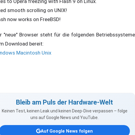
xes to Opera freezing with Flash 9 on Linux.
xed smooth scrolling on UNIX!
ash now works on FreeBSD!
r "neue" Browser steht für die folgenden Betriebssysteme
m Download bereit:
ndows
Macintosh
Unix
Bleib am Puls der Hardware-Welt
Keinen Test, keinen Leak und keinen Deep-Dive verpassen – folge
uns auf Google News und YouTube.
Auf Google News folgen