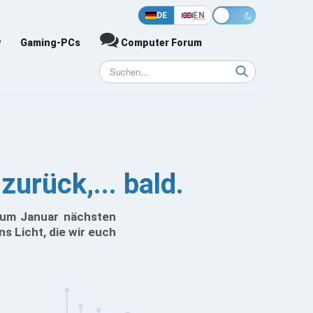
DE
EN
y
Gaming-PCs
Computer Forum
urück,... bald.
zum Januar nächsten
s Licht, die wir euch