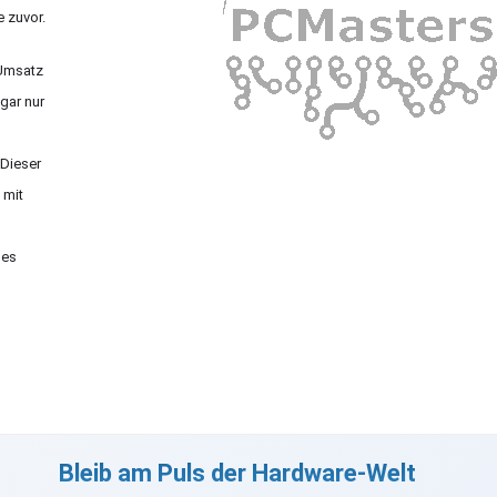
 zuvor.
 Umsatz
gar nur
 Dieser
 mit
ses
Bleib am Puls der Hardware-Welt