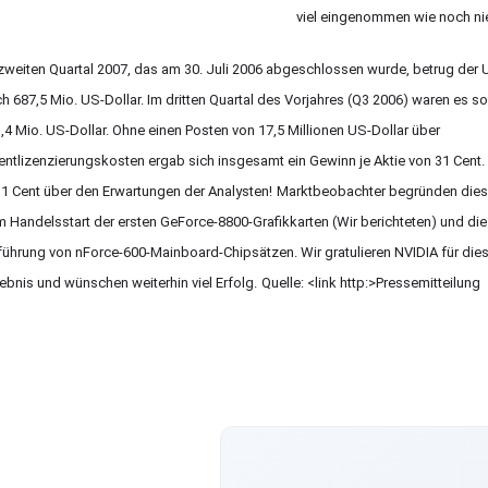
viel eingenommen wie noch nie
zweiten Quartal 2007, das am 30. Juli 2006 abgeschlossen wurde, betrug der
h 687,5 Mio. US-Dollar. Im dritten Quartal des Vorjahres (Q3 2006) waren es so
,4 Mio. US-Dollar. Ohne einen Posten von 17,5 Millionen US-Dollar über
entlizenzierungskosten ergab sich insgesamt ein Gewinn je Aktie von 31 Cent.
 1 Cent über den Erwartungen der Analysten!
Marktbeobachter begründen dies
 Handelsstart der ersten GeForce-8800-Grafikkarten (Wir
berichteten) und die
führung von nForce-600-Mainboard-Chipsätzen. Wir gratulieren NVIDIA für die
ebnis und wünschen weiterhin viel Erfolg.
Quelle: <link http:>Pressemitteilung