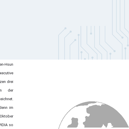
en-Hsun
xecutive
tzen drei
en der
chnet.
 denn im
Oktober
VIDIA so