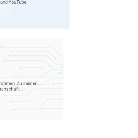
s und YouTube.
verstehen. Zu meinen
enschaft....