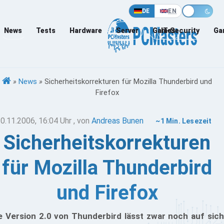
DE
EN
News
Tests
Hardware
Server
Games
IT-Security
Ga
»
News
»
Sicherheitskorrekturen für Mozilla Thunderbird und
Firefox
0.11.2006, 16:04 Uhr
, von
Andreas Bunen
~1 Min. Lesezeit
Sicherheitskorrekturen
für Mozilla Thunderbird
und Firefox
e Version 2.0 von Thunderbird lässt zwar noch auf sich