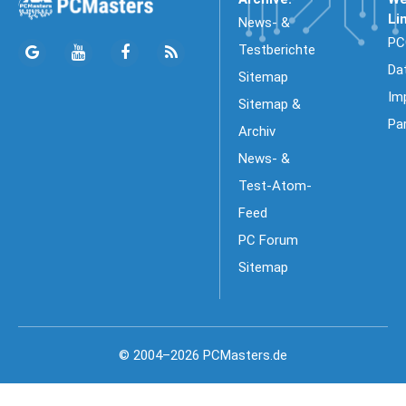
Li
News- &
PC
Testberichte
Da
Sitemap
Im
Sitemap &
Pa
Archiv
News- &
Test-Atom-
Feed
PC Forum
Sitemap
© 2004–2026 PCMasters.de