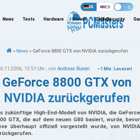
DE
EN
News
Tests
Hardware
Server
Games
IT-Security
Ga
»
News
»
GeForce 8800 GTX von NVIDIA zurückgerufen
6.11.2006, 15:51 Uhr
, von
Andreas Bunen
~1 Min. Lesezeit
GeForce 8800 GTX von
NVIDIA zurückgerufen
s zukünftige High-End-Modell von NVIDIA, die GeForce
00 GTX, die auf dem neuen G80 basiert, wurde, bevor
ese überhaupt offiziell vorgestellt wurde, von NVIDIA
rückgerufen.