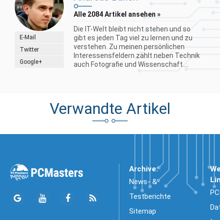
Alle 2084 Artikel ansehen »
Die IT-Welt bleibt nicht stehen und so
E-Mail
gibt es jeden Tag viel zu lernen und zu
verstehen. Zu meinen persönlichen
Twitter
Interessensfeldern zählt neben Technik
Google+
auch Fotografie und Wissenschaft....
Verwandte Artikel
Archive:
We
Li
News- &
PC
Testberichte
Da
Sitemap