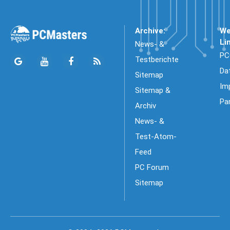
Archive:
We
Li
News- &
PC
Testberichte
Da
Sitemap
Im
Sitemap &
Pa
Archiv
News- &
Test-Atom-
Feed
PC Forum
Sitemap