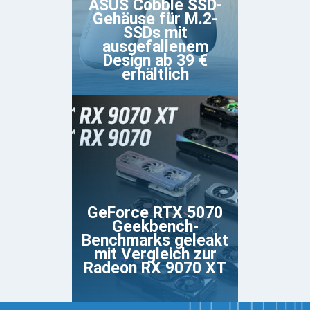
ASUS Cobble SSD-
Gehäuse für M.2-
SSDs mit
ausgefallenem
Design ab 39 €
erhältlich
GeForce RTX 5070
Geekbench-
Benchmarks geleakt
mit Vergleich zur
Radeon RX 9070 XT