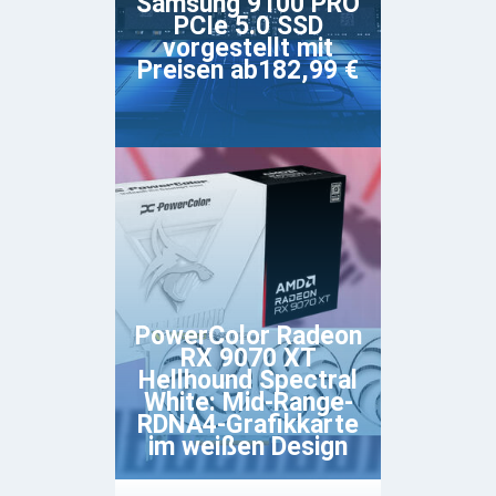
Samsung 9100 PRO
PCIe 5.0 SSD
vorgestellt mit
Preisen ab182,99 €
PowerColor Radeon
RX 9070 XT
Hellhound Spectral
White: Mid-Range-
RDNA4-Grafikkarte
im weißen Design