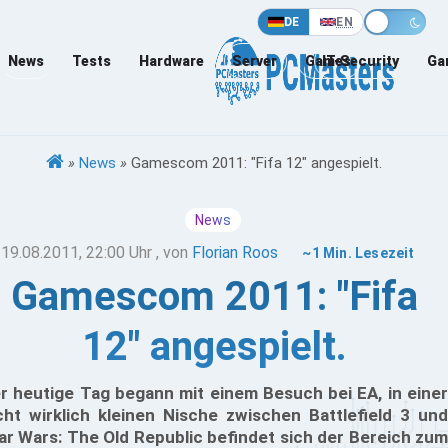
DE
EN
News
Tests
Hardware
Server
Games
IT-Security
Ga
»
News
»
Gamescom 2011: "Fifa 12" angespielt.
News
19.08.2011, 22:00 Uhr
, von
Florian Roos
~1 Min. Lesezeit
Gamescom 2011: "Fifa
12" angespielt.
r heutige Tag begann mit einem Besuch bei EA, in einer
cht wirklich kleinen Nische zwischen Battlefield 3 und
ar Wars: The Old Republic befindet sich der Bereich zum