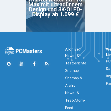
Max mit ultradünnem
Design und 3K-OLED-
Display ab 1.099 €
Archive:
We
Li
News- &
PC
Testberichte
Da
Sitemap
Im
Sitemap &
Pa
Archiv
News- &
Test-Atom-
Feed