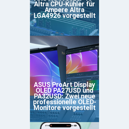
Altra CPU-Kühler für
Ampere Altra
LGA4926 vorgestellt
ASUS ProArt Display
OLED PA27USD und
PA32USD: Zwei neue
professionelle OLED-
Monitore vorgestellt