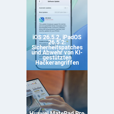
iOS 26.5.2, iPadOS
26.5.2:
Sicherheitspatches
und Abwehr von KI-
gestützten
Hackerangriffen
Huawei MatePad Pro