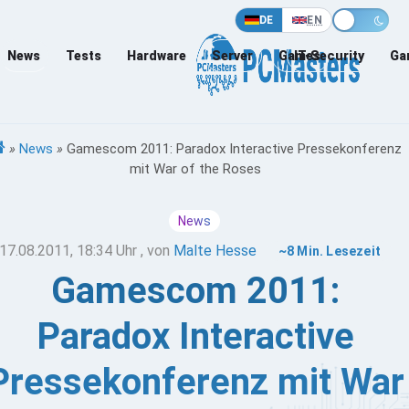
DE
EN
News
Tests
Hardware
Server
Games
IT-Security
Ga
»
News
»
Gamescom 2011: Paradox Interactive Pressekonferenz
mit War of the Roses
News
17.08.2011, 18:34 Uhr
, von
Malte Hesse
~8 Min. Lesezeit
Gamescom 2011:
Paradox Interactive
Pressekonferenz mit War