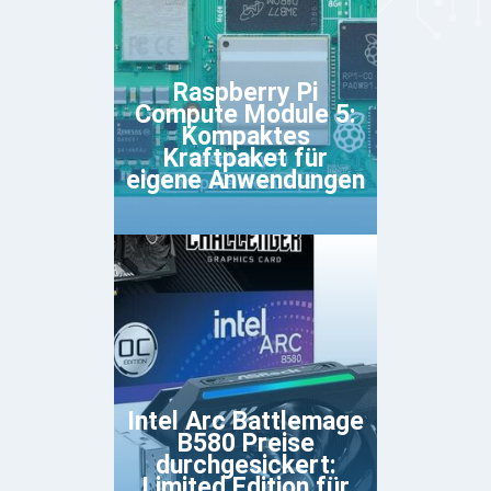
Raspberry Pi
Compute Module 5:
Kompaktes
Kraftpaket für
eigene Anwendungen
Intel Arc Battlemage
B580 Preise
durchgesickert:
Limited Edition für