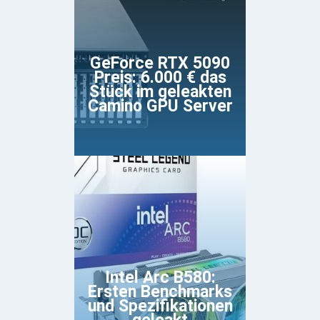
GeForce RTX 5090
Preis: 6.000 € das
Stück im geleakten
Camino GPU Server
Intel Arc B580:
Ersten Benchmarks
und Spezifikationen