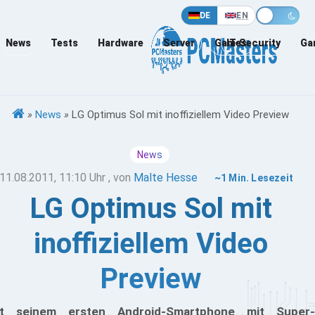
DE
EN
News
Tests
Hardware
Server
Games
IT-Security
Ga
»
News
»
LG Optimus Sol mit inoffiziellem Video Preview
News
11.08.2011, 11:10 Uhr
, von
Malte Hesse
~1 Min. Lesezeit
LG Optimus Sol mit
inoffiziellem Video
Preview
t seinem ersten Android-Smartphone mit Super-