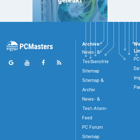
geleakt
Archive:
We
Li
News- &
PC
Testberichte
Da
Sitemap
Im
Sitemap &
Pa
Archiv
News- &
Test-Atom-
Feed
PC Forum
Sitemap