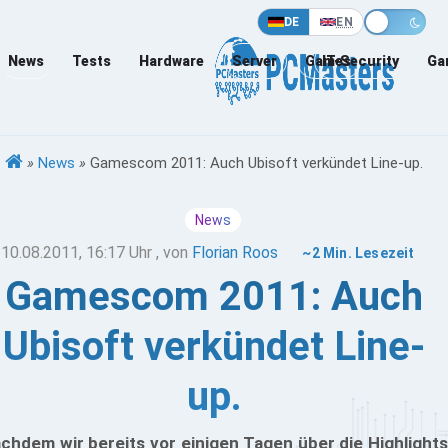
DE
EN
News
Tests
Hardware
Server
Games
IT-Security
Ga
»
News
»
Gamescom 2011: Auch Ubisoft verkündet Line-up.
News
10.08.2011, 16:17 Uhr
, von
Florian Roos
~2 Min. Lesezeit
Gamescom 2011: Auch
Ubisoft verkündet Line-
up.
chdem wir bereits vor einigen Tagen über die Highlights