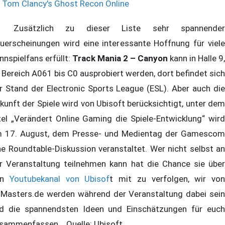
Tom Clancy's Ghost Recon Online
usätzlich zu dieser Liste sehr spannender
uerscheinungen wird eine interessante Hoffnung für viele
nnspielfans erfüllt:
Track Mania 2 – Canyon
kann in Halle 9,
 Bereich A061 bis C0 ausprobiert werden, dort befindet sich
r Stand der Electronic Sports League (ESL). Aber auch die
kunft der Spiele wird von Ubisoft berücksichtigt, unter dem
tel „Verändert Online Gaming die Spiele-Entwicklung“ wird
 17. August, dem Presse- und Medientag der Gamescom
ne Roundtable-Diskussion veranstaltet. Wer nicht selbst an
r Veranstaltung teilnehmen kann hat die Chance sie über
en
Youtubekanal von Ubisof
t mit zu verfolgen, wir von
Masters.de werden während der Veranstaltung dabei sein
d die spannendsten Ideen und Einschätzungen für euch
sammenfassen. Quelle: Ubisoft