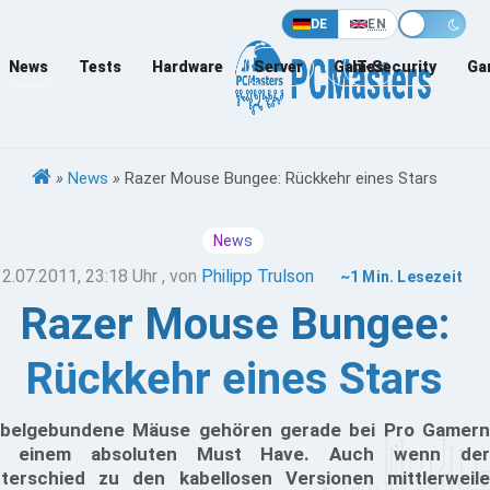
DE
EN
News
Tests
Hardware
Server
Games
IT-Security
Ga
»
News
»
Razer Mouse Bungee: Rückkehr eines Stars
News
12.07.2011, 23:18 Uhr
, von
Philipp Trulson
~1 Min. Lesezeit
Razer Mouse Bungee:
Rückkehr eines Stars
belgebundene Mäuse gehören gerade bei Pro Gamern
u einem absoluten Must Have. Auch wenn der
terschied zu den kabellosen Versionen mittlerweile