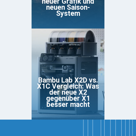
neuer Grafik und
neuen Saison-
System
Bambu Lab X2D vs.
X1C Vergleich: Was
der neue X2
gegenüber X1
besser macht