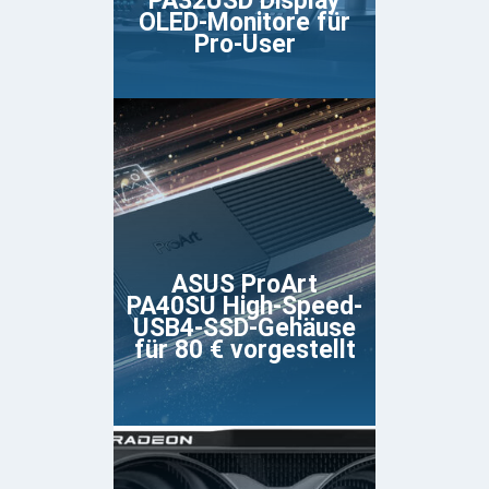
PA32USD Display
OLED-Monitore für
Pro-User
ASUS ProArt
PA40SU High-Speed-
USB4-SSD-Gehäuse
für 80 € vorgestellt