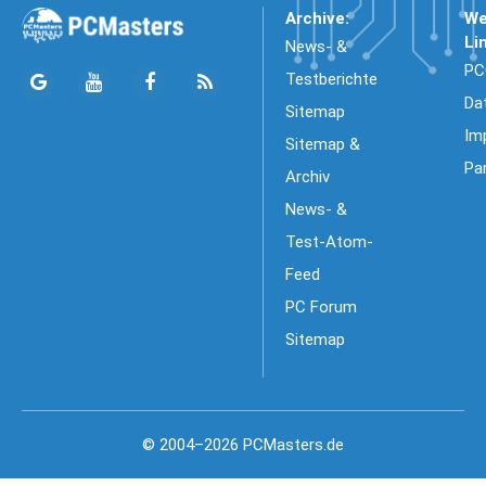
Archive:
We
Li
News- &
PC
Testberichte
Da
Sitemap
Im
Sitemap &
Pa
Archiv
News- &
Test-Atom-
Feed
PC Forum
Sitemap
© 2004–2026 PCMasters.de