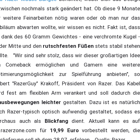
zwischen nochmals stark geändert hat. Ob diese 9 Monate
r weitere Feinarbeiten nötig waren oder ob man nur das
biläum abwarten wollte, wir wissen es nicht. Fakt ist, dass
 dank des 60 Gramm Gewichtes - eine verchromte Kugel -
 der Mitte und den
rutschfesten Füßen
stets stabil stehe
llte. "Wir sind sehr stolz, dass wir dieser großartigen Idee
n Comeback ermöglichen und Gamern eine weitere
timierungsmöglichkeit zur Spielführung anbieten", so
bert "RazerGuy" Krakoff, Präsident von Razer. Das Kabel
rd fest am flexiblen Arm verankert und soll dadurch die
usbewegungen leichter
gestalten. Dazu ist es natürlic
ch Razer-typisch optisch aufwendig gestaltet, sodass es
rchaus auch als
Blickfang
dient. Aktuell kann es auf
.razerzone.com für
19,99 Euro
vorbestellt werden, di
slieferung soll ab dem 28.07. erfolgen. Quelle: Razer