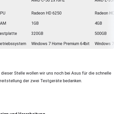
AMD C-50 2x1GHz
AMD E-350
GPU
Radeon HD 6250
Radeon H
RAM
1GB
4GB
estplatte
320GB
500GB
etriebssystem
Windows 7 Home Premium 64bit
Windows 7
 dieser Stelle wollen wir uns noch bei Asus für die schnelle
reitstellung der zwei Testgeräte bedanken.
sign und Verarbeitung