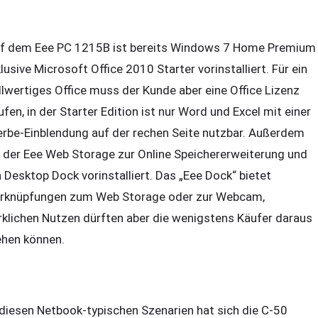
f dem Eee PC 1215B ist bereits Windows 7 Home Premium
klusive Microsoft Office 2010 Starter vorinstalliert. Für ein
llwertiges Office muss der Kunde aber eine Office Lizenz
ufen, in der Starter Edition ist nur Word und Excel mit einer
rbe-Einblendung auf der rechen Seite nutzbar. Außerdem
t der Eee Web Storage zur Online Speichererweiterung und
n Desktop Dock vorinstalliert. Das „Eee Dock“ bietet
rknüpfungen zum Web Storage oder zur Webcam,
rklichen Nutzen dürften aber die wenigstens Käufer daraus
ehen können.
 diesen Netbook-typischen Szenarien hat sich die C-50