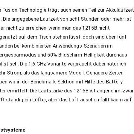
e Fusion Technologie trägt auch seinen Teil zur Akkulaufzeit
i. Die angegebene Laufzeit von acht Stunden oder mehr ist
ar nicht zu erreichen, wenn man das 1215B nicht
genutzt auf dem Tisch stehen lässt, doch sind über fünf
unden bei kombinierten Anwendungs-Szenarien im
ergiesparmodus und 50% Bildschirm-Helligkeit durchaus
alistisch. Die 1,6 GHz Variante verbraucht dabei natürlich
hr Strom, als das langsamere Modell. Genauere Zeiten
ben wir in der Benchmark-Sektion mit Hilfe des Battery
ter ermittelt. Die Lautstärke des 1215B ist angenehm, zwar
uft ständig ein Lüfter, aber das Luftrauschen fällt kaum auf.
stsysteme