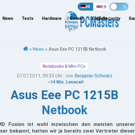
DE
EN
News
Tests
Hardware
Server
Games
IT-Security
Ga
»
News
»
Asus Eee PC 1215B Netbook
Notebooks & MIni-PCs
07.07.2011, 09:35 Uhr
, von
Benjamin Schwarz
~14 Min. Lesezeit
Asus Eee PC 1215B
Netbook
D Fusion ist wohl inzwischen den meisten unserer
ser bekannt, hatten wir ja bereits zwei Vertreter dieser