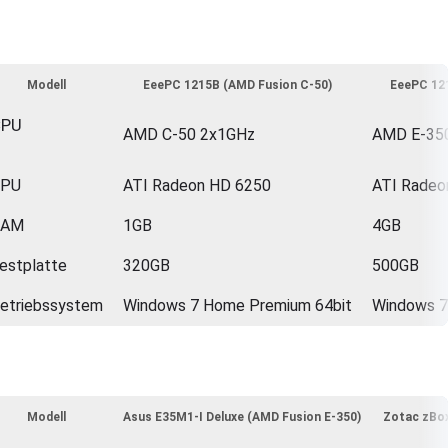
Modell
EeePC 1215B (AMD Fusion C-50)
EeePC 121
CPU
AMD C-50 2x1GHz
AMD E-350
GPU
ATI Radeon HD 6250
ATI Radeo
RAM
1GB
4GB
estplatte
320GB
500GB
etriebssystem
Windows 7 Home Premium 64bit
Windows 7
Modell
Asus E35M1-I Deluxe (AMD Fusion E-350)
Zotac zBox