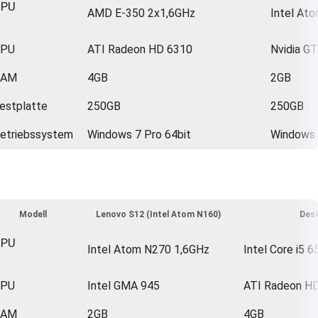
CPU
AMD E-350 2x1,6GHz
Intel At
GPU
ATI Radeon HD 6310
Nvidia G
RAM
4GB
2GB
estplatte
250GB
250GB
etriebssystem
Windows 7 Pro 64bit
Windows 
Modell
Lenovo S12 (Intel Atom N160)
Des
CPU
Intel Atom N270 1,6GHz
Intel Core i5 
GPU
Intel GMA 945
ATI Radeon H
RAM
2GB
4GB