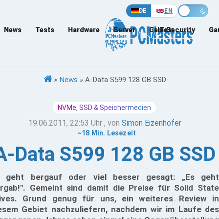
DE
EN
News
Tests
Hardware
Server
Games
IT-Security
Ga
»
News
»
A-Data S599 128 GB SSD
NVMe, SSD & Speichermedien
19.06.2011, 22:53 Uhr
, von
Simon Eizenhöfer
~18 Min. Lesezeit
A-Data S599 128 GB SSD
 geht bergauf oder viel besser gesagt: „Es geht
rgab!". Gemeint sind damit die Preise für Solid State
ives. Grund genug für uns, ein weiteres Review in
esem Gebiet nachzuliefern, nachdem wir im Laufe des