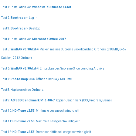
Test 1: Installation von
Windows 7 Ultimate 64 bit
Test 2:
Bootracer
- Log In
Test 3:
Bootracer
- Desktop
Test 4: Installation von
Microsoft Office 2007
Test 5:
WinRAR v3.90d x64
: Packen meines Supreme Snowboarding Ordners (338MB, 6457
Dateien, 2212 Ordner)
Test 6:
WinRAR v3.90d x64
: Entpacken des Supreme Snowboarding Archivs
Test 7:
Photoshop CS4
: Öffnen einer 54,7 MB Datei
Test 8: Kopieren eines Ordners:
Test 9:
AS SSD Benchmark v1.6.4067
: Kopier-Benchmark (ISO, Program, Game)
Test 10:
HD-Tune v2.55
: Minimale Lesegeschwindigkeit
Test 11:
HD-Tune v2.55
: Maximale Lesegeschwindigkeit
Test 12:
HD-Tune v2.55
: Durchschnittliche Lesegeschwindigkeit