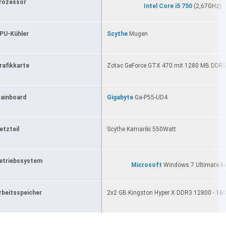
rozessor
Intel
Core i5 750
(2,67GHz)
PU-Kühler
Scythe
Mugen
rafikkarte
Zotac GeForce GTX 470 mit 1280 MB DDR
ainboard
Gigabyte
Ga-P55-UD4
etzteil
Scythe Kamariki 550Watt
etriebssystem
Microsoft
Windows 7 Ultimate 64
rbeitsspeicher
2x2 GB Kingston Hyper X DDR3 12800 - 16