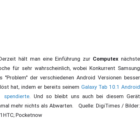
rzeit hält man eine Einführung zur
Computex
nächste
che für sehr wahrscheinlich, wobei Konkurrent Samsung
s "Problem" der verschiedenen Android Versionen besser
löst hat, indem er bereits seinem
Galaxy Tab 10.1 Androi
1 spendierte
. Und so bleibt uns auch bei diesem Gerä
nmal mehr nichts als Abwarten. Quelle: DigiTimes / Bilder:
1HTC; Pocketnow