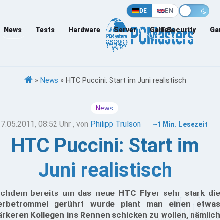
DE
EN
News
Tests
Hardware
Server
Games
IT-Security
Ga
»
News
»
HTC Puccini: Start im Juni realistisch
News
27.05.2011, 08:52 Uhr
, von
Philipp Trulson
~1 Min. Lesezeit
HTC Puccini: Start im
Juni realistisch
chdem bereits um das neue HTC Flyer sehr stark die
rbetrommel gerührt wurde plant man einen etwas
ärkeren Kollegen ins Rennen schicken zu wollen, nämlich