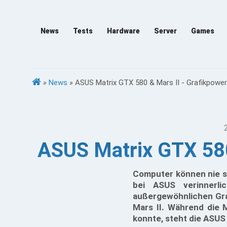
News
Tests
Hardware
Server
Games
»
News
»
ASUS Matrix GTX 580 & Mars II - Grafikpow
ASUS Matrix GTX 580
Computer können nie sc
bei ASUS verinnerl
außergewöhnlichen Gra
Mars II. Während die 
konnte, steht die ASU