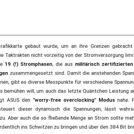
fikkarte gebaut wurde, um an ihre Grenzen gebracht 
ie Taktrakten nicht vorzeitig von der Stromversorgung limi
be
19 (!) Stromphasen
, die aus
militärisch zertifizierte
gen
zusammengesetzt sind. Damit die anstehenden Span
nnen, gibt es diverse Messpunkte für verschiedene Spannun
s bemühen will, um auch das letzte Quäntchen Leistung au
egt ASUS den
"worry-free overclocking" Modus
nahe. P
, steuert dieser dynamisch die Spannungen, lässt wahrsc
u. Aber auch die so fließende Menge an Strom sollte meh
rdentlich ins Schwitzen zu bringen und über den 384 Bit br