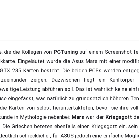
, die die Kollegen von
PCTuning
auf einem Screenshot fes
kkarte. Eingeläutet wurde die Asus Mars mit einer modifi
 GTX 285 Karten besteht. Die beiden PCBs werden entgeg
ueinander zeigen. Dazwischen liegt ein Kühlkörper
ewaltige Leistung abführen soll. Das ist wahrlich keine einf
use eingefasst, was natürlich zu grundsetzlich höheren Tem
die Karten von selbst heruntertakteten, bevor sie ihre vol
tunde in Mythologie nebenbei:
Mars
war der
Kriegsgott
de
. Die Griechen beteten ebenfalls einen Kriegsgott ein, sei
eutlich schrecklicher, für ASUS jedoch eine einfache Mögli