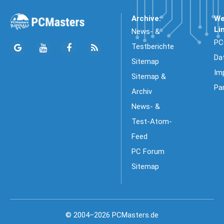
Archive:
We
Li
News- &
PC
Testberichte
Da
Sitemap
Im
Sitemap &
Pa
Archiv
News- &
Test-Atom-
Feed
PC Forum
Sitemap
© 2004–2026 PCMasters.de