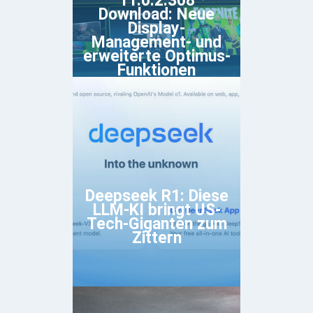
11.0.2.308
Download: Neue
Display-
Management- und
erweiterte Optimus-
Funktionen
Deepseek R1: Diese
LLM-KI bringt US-
Tech-Giganten zum
Zittern