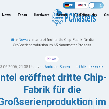
DE
EN
News
Tests
Hardware
Server
Games
IT-Security
Ga
»
News
»
Intel eröffnet dritte Chip-Fabrik für die
Großserienproduktion im 65 Nanometer Prozess
News
3.06.2006, 21:08 Uhr
, von
Andreas Bunen
~1 Min. Lesezeit
Intel eröffnet dritte Chip-
Fabrik für die
Großserienproduktion im