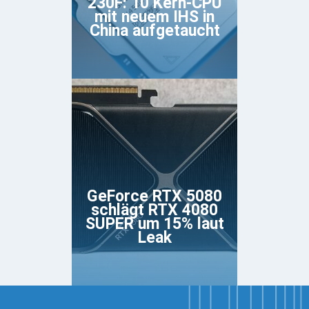
230F: 10 Kern-CPU
mit neuem IHS in
China aufgetaucht
GeForce RTX 5080
schlägt RTX 4080
SUPER um 15% laut
Leak