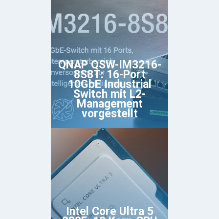
QNAP QSW-IM3216-
8S8T: 16-Port
10GbE Industrial
Switch mit L2-
Management
vorgestellt
Intel Core Ultra 5