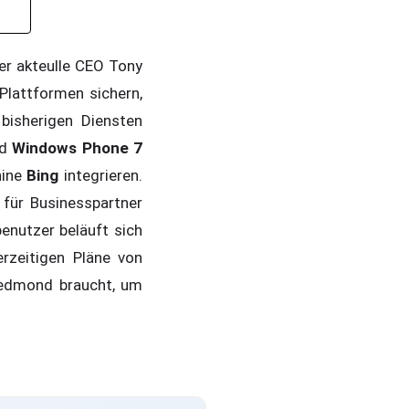
er akteulle CEO Tony
Plattformen sichern,
bisherigen Diensten
nd
Windows Phone 7
hine
Bing
integrieren.
 für Businesspartner
penutzer beläuft sich
erzeitigen Pläne von
 Redmond braucht, um