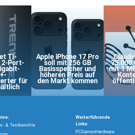
t TI-
Apple iPhone 17 Pro
Claude
 2-Port-
soll mit 256 GB
75.000 
igabit-
Basisspeicher und
mit 1 Mi
+-
höheren Preis auf
Konte
erter für
den Markt kommen
öffentl
ältlich
hive:
Weiterführende
Links:
- & Testberichte
PCGamesHardware
emap