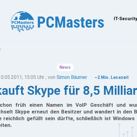
IT-Securit
r
News
10.05.2011, 15:05 Uhr
, von
Simon Bäumer
~2 Min. Lesezeit
auft Skype für 8,5 Millia
schon früh einen Namen im VoIP Geschäft und wu
elt Skype erneut den Besitzer und wandert in den Be
eichlich gefüllt sein dürfte, schließlich ist Windows 
iten.