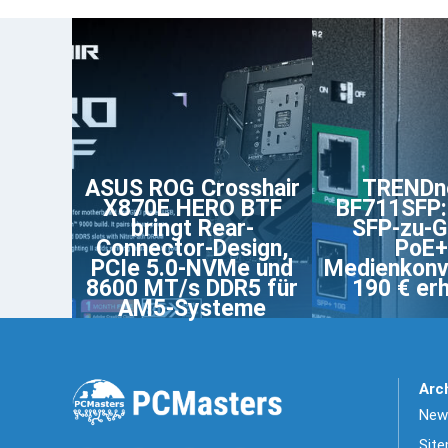
ASUS ROG Crosshair
TRENDne
X870E HERO BTF
BF711SFP:
bringt Rear-
SFP-zu-G
Connector-Design,
PoE+
PCIe 5.0-NVMe und
Medienkonv
8600 MT/s DDR5 für
190 € erh
AM5-Systeme
Arc
News
Sit