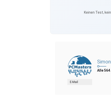
Keinen Test, kei
Simon
Alle 564
E-Mail