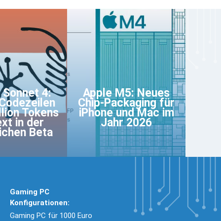
 Sonnet 4:
Apple M5: Neues
Codezeilen
Chip-Packaging für
llion Tokens
iPhone und Mac im
xt in der
Jahr 2026
ichen Beta
Gaming PC
Konfigurationen:
Gaming PC für 1000 Euro