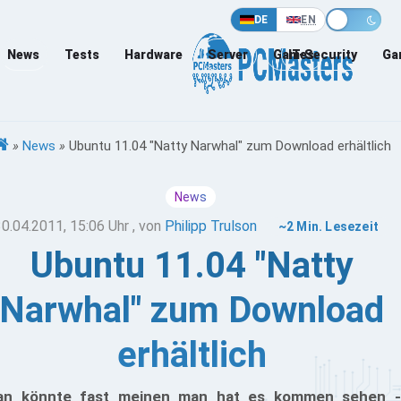
DE
EN
News
Tests
Hardware
Server
Games
IT-Security
Ga
»
News
»
Ubuntu 11.04 "Natty Narwhal" zum Download erhältlich
News
30.04.2011, 15:06 Uhr
, von
Philipp Trulson
~2 Min. Lesezeit
Ubuntu 11.04 "Natty
Narwhal" zum Download
erhältlich
n könnte fast meinen man hat es kommen sehen -