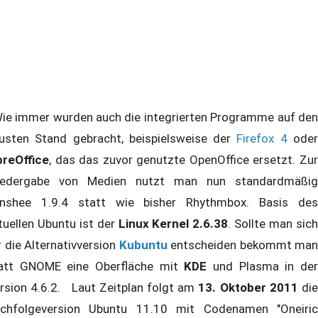
e immer wurden auch die integrierten Programme auf den
usten Stand gebracht, beispielsweise der
Firefox 4
ode
breOffice
, das das zuvor genutzte OpenOffice ersetzt. Zur
edergabe von Medien nutzt man nun standardmäßig
nshee 1.9.4 statt wie bisher Rhythmbox. Basis des
tuellen Ubuntu ist der
Linux Kernel 2.6.38
. Sollte man sic
r die Alternativversion
Kubuntu
entscheiden bekommt man
att GNOME eine Oberfläche mit
KDE
und Plasma in de
rsion 4.6.2. Laut Zeitplan folgt am
13. Oktober 2011
di
chfolgeversion Ubuntu 11.10 mit Codenamen "Oneiric