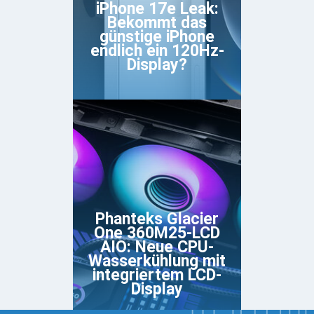
iPhone 17e Leak:
Bekommt das
günstige iPhone
endlich ein 120Hz-
Display?
Phanteks Glacier
One 360M25-LCD
AIO: Neue CPU-
Wasserkühlung mit
integriertem LCD-
Display