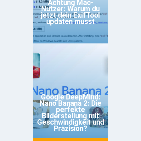
Achtung Mac-
Nutzer: Warum du
jetzt dein ExifTool
updaten musst
Google DeepMind:
Nano Banana 2: Die
perfekte
Bilderstellung mit
Geschwindigkeit und
Präzision?