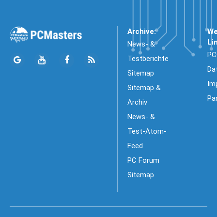
Archive:
We
Li
News- &
PC
Testberichte
Da
Sitemap
Im
Sitemap &
Pa
Archiv
News- &
Test-Atom-
Feed
PC Forum
Sitemap