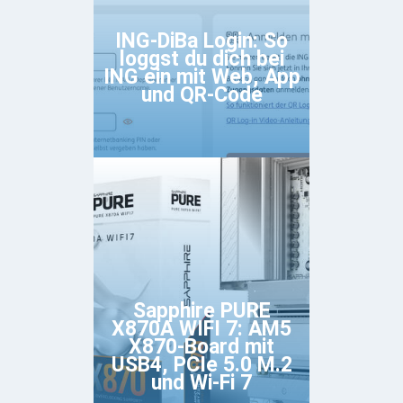
ING-DiBa Login: So
loggst du dich bei
ING ein mit Web, App
und QR-Code
Sapphire PURE
X870A WIFI 7: AM5
X870-Board mit
USB4, PCIe 5.0 M.2
und Wi-Fi 7