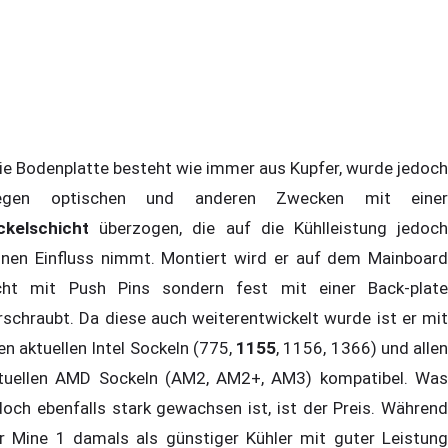
e Bodenplatte besteht wie immer aus Kupfer, wurde jedoch
egen optischen und anderen Zwecken mit einer
ckelschicht
überzogen, die auf die Kühlleistung jedoch
inen Einfluss nimmt. Montiert wird er auf dem Mainboard
cht mit Push Pins sondern fest mit einer Back-plate
rschraubt. Da diese auch weiterentwickelt wurde ist er mit
len aktuellen Intel Sockeln (775,
1155
, 1156, 1366) und alle
tuellen AMD Sockeln (AM2, AM2+, AM3) kompatibel. Was
doch ebenfalls stark gewachsen ist, ist der Preis. Während
r Mine 1 damals als günstiger Kühler mit guter Leistung