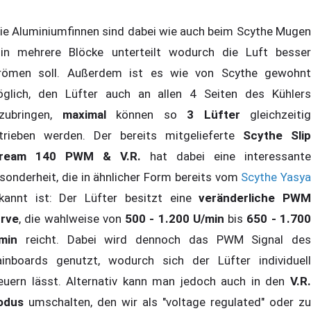
e Aluminiumfinnen sind dabei wie auch beim Scythe Mugen
in mehrere Blöcke unterteilt wodurch die Luft besser
römen soll. Außerdem ist es wie von Scythe gewohnt
glich, den Lüfter auch an allen 4 Seiten des Kühlers
zubringen,
maximal
können so
3 Lüfter
gleichzeitig
trieben werden. Der bereits mitgelieferte
Scythe Slip
tream 140 PWM & V.R.
hat dabei eine interessante
sonderheit, die in ähnlicher Form bereits vom
Scythe Yasya
kannt ist: Der Lüfter besitzt eine
veränderliche PW
rve
, die wahlweise von
500 - 1.200 U/min
bis
650 - 1.70
min
reicht. Dabei wird dennoch das PWM Signal des
inboards genutzt, wodurch sich der Lüfter individuell
euern lässt. Alternativ kann man jedoch auch in den
V.R.
odus
umschalten, den wir als "voltage regulated" oder zu