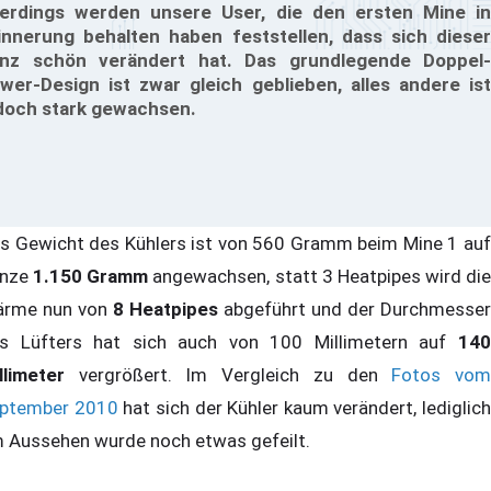
lerdings werden unsere User, die den ersten Mine in
innerung behalten haben feststellen, dass sich dieser
nz schön verändert hat. Das grundlegende Doppel-
wer-Design ist zwar gleich geblieben, alles andere ist
doch stark gewachsen.
s Gewicht des Kühlers ist von 560 Gramm beim Mine 1 auf
anze
1.150 Gramm
angewachsen, statt 3 Heatpipes wird die
rme nun von
8 Heatpipes
abgeführt und der Durchmesser
s Lüfters hat sich auch von 100 Millimetern auf
140
llimeter
vergrößert. Im Vergleich zu den
Fotos vo
ptember 2010
hat sich der Kühler kaum verändert, lediglich
 Aussehen wurde noch etwas gefeilt.