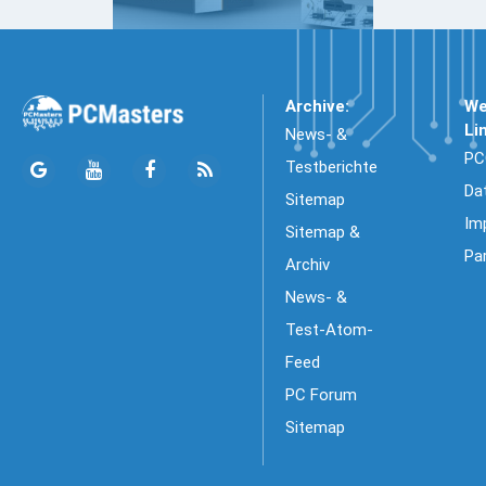
Archive:
We
Li
News- &
PC
Testberichte
Da
Sitemap
Im
Sitemap &
Pa
Archiv
News- &
Test-Atom-
Feed
PC Forum
Sitemap