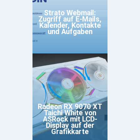
Strato Webmail:
Zugriff auf E-Mails,
Kalender, Kontakte
und Aufgaben
Radeon RX 9070 XT
Taichi White von
ASRock mit LCD-
Display auf der
Grafikkarte