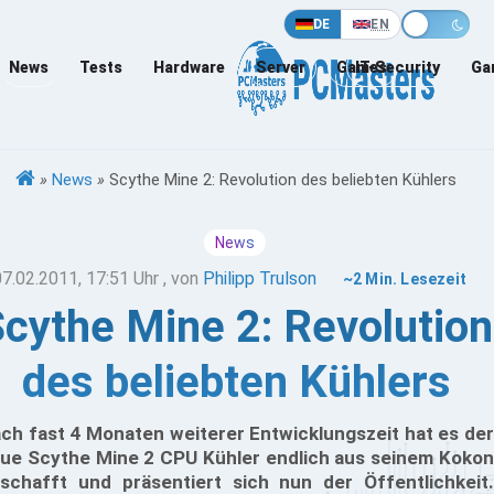
DE
EN
News
Tests
Hardware
Server
Games
IT-Security
Ga
»
News
»
Scythe Mine 2: Revolution des beliebten Kühlers
News
07.02.2011, 17:51 Uhr
, von
Philipp Trulson
~2 Min. Lesezeit
cythe Mine 2: Revolution
des beliebten Kühlers
ch fast 4 Monaten weiterer Entwicklungszeit hat es der
ue Scythe Mine 2 CPU Kühler endlich aus seinem Kokon
schafft und präsentiert sich nun der Öffentlichkeit.