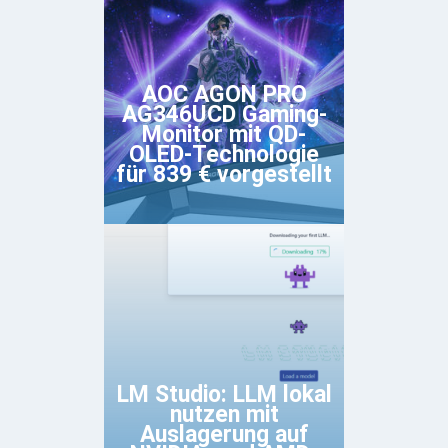
AOC AGON PRO
AG346UCD Gaming-
Monitor mit QD-
OLED-Technologie
für 839 € vorgestellt
LM Studio: LLM lokal
nutzen mit
Auslagerung auf