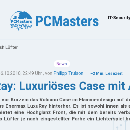
IT-Securit
sh Lüfter
News
26.10.2010, 22:49 Uhr
, von
Philipp Trulson
~2 Min. Lesezeit
y: Luxuriöses Case mit A
vor Kurzem das Volcano Case im Flammendesign auf de
as Enermax LuxuRay hinterher. Es ist sowohl innen als
bietet eine Hochglanz Front, die mit dem bereits verb
 Lüfter je nach eingestellter Farbe ein Lichterspiel b