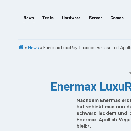
News
Tests
Hardware
Server
Games
»
News
»
Enermax LuxuRay: Luxuriöses Case mit Apolli
Enermax LuxuRa
Nachdem Enermax erst 
hat schickt man nun d
schwarz lackiert und 
Enermax Apollish Vegas
bleibt.