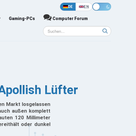
DE
EN
y
Gaming-PCs
Computer Forum
pollish Lüfter
n Markt losgelassen
 auch außen komplett
auten 120 Millimeter
ereithält oder dunkel