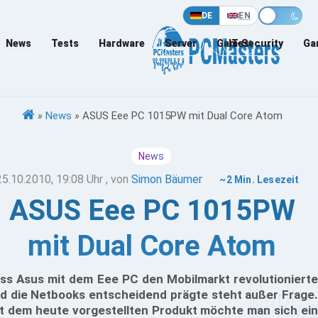
DE
EN
News
Tests
Hardware
Server
Games
IT-Security
Ga
»
News
»
ASUS Eee PC 1015PW mit Dual Core Atom
News
25.10.2010, 19:08 Uhr
, von
Simon Bäumer
~2 Min. Lesezeit
ASUS Eee PC 1015PW
mit Dual Core Atom
ss Asus mit dem Eee PC den Mobilmarkt revolutionierte
d die Netbooks entscheidend prägte steht außer Frage.
t dem heute vorgestellten Produkt möchte man sich ein