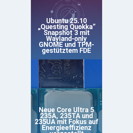
Ubuntu 25.10
„Questing Quokka”
Snapshot 3 mit
Wayland-only
GNOME und TPM-
gestütztem FDE
Neue Core Ultra 5
235A, 235TA und
235UA mit Fokus auf
Energieeffizienz