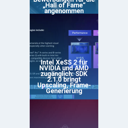
„Hall of Fame“
angenommen
Intel XeSS 2 für
NVIDIA und AMD
zugänglich: SDK
2.1.0 bringt
Upscaling, Frame-
Generierung