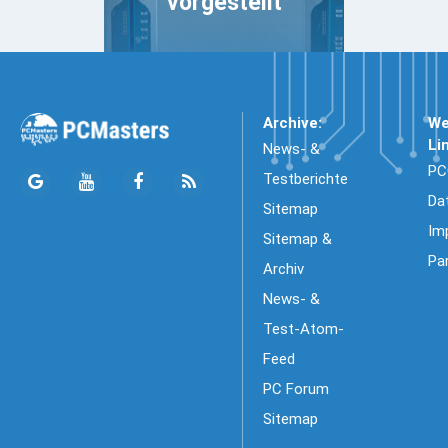
vorgestellt
Archive:
We
Li
News- &
PC
Testberichte
Da
Sitemap
Im
Sitemap &
Pa
Archiv
News- &
Test-Atom-
Feed
PC Forum
Sitemap