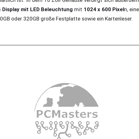
n
Display mit LED Beleuchtung
mit
1024 x 600 Pixel
n, ein
0GB oder 320GB große Festplatte sowie ein Kartenleser.