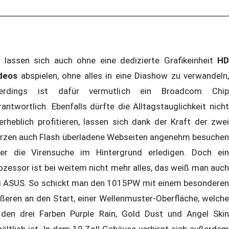
 lassen sich auch ohne eine dedizierte Grafikeinheit
HD
deos
abspielen, ohne alles in eine Diashow zu verwandeln,
lerdings ist dafür vermutlich ein Broadcom Chip
rantwortlich. Ebenfalls dürfte die Alltagstauglichkeit nicht
erheblich profitieren, lassen sich dank der Kraft der zwei
rzen auch Flash überladene Webseiten angenehm besuchen
er die Virensuche im Hintergrund erledigen. Doch ein
ozessor ist bei weitem nicht mehr alles, das weiß man auch
i ASUS. So schickt man den 1015PW mit einem besonderen
ßeren an den Start, einer Wellenmuster-Oberfläche, welche
 den drei Farben Purple Rain, Gold Dust und Angel Skin
hältlich ist. In dem 10 Zoll Gehäuse verbirgt sich außerdem