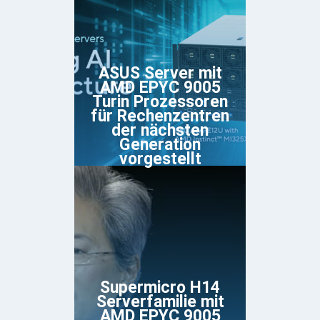
ASUS Server mit
AMD EPYC 9005
Turin Prozessoren
für Rechenzentren
der nächsten
Generation
vorgestellt
Supermicro H14
Serverfamilie mit
AMD EPYC 9005