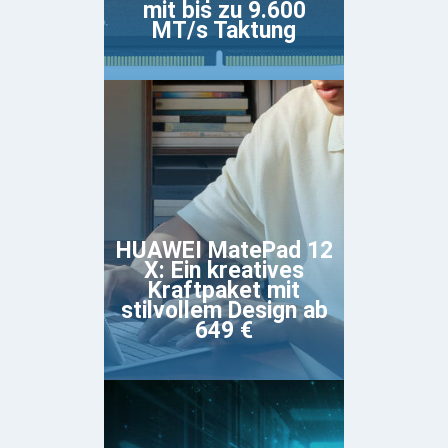
mit bis zu 9.600
MT/s Taktung
HUAWEI MatePad 12
X: Ein kreatives
Kraftpaket mit
stilvollem Design ab
649 €