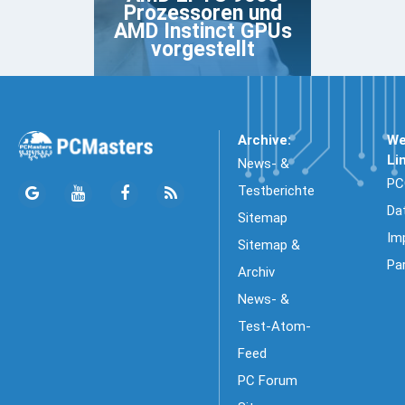
Prozessoren und
AMD Instinct GPUs
vorgestellt
Archive:
We
Li
News- &
PC
Testberichte
Da
Sitemap
Im
Sitemap &
Pa
Archiv
News- &
Test-Atom-
Feed
PC Forum