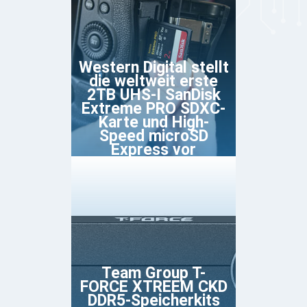
Western Digital stellt
die weltweit erste
2TB UHS-I SanDisk
Extreme PRO SDXC-
Karte und High-
Speed microSD
Express vor
Team Group T-
FORCE XTREEM CKD
DDR5-Speicherkits