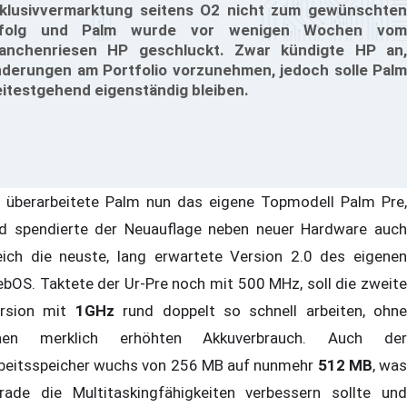
klusivvermarktung seitens O2 nicht zum gewünschten
rfolg und Palm wurde vor wenigen Wochen vom
anchenriesen HP geschluckt. Zwar kündigte HP an,
derungen am Portfolio vorzunehmen, jedoch solle Palm
itestgehend eigenständig bleiben.
 überarbeitete Palm nun das eigene Topmodell Palm Pre,
d spendierte der Neuauflage neben neuer Hardware auch
eich die neuste, lang erwartete Version 2.0 des eigenen
bOS. Taktete der Ur-Pre noch mit 500 MHz, soll die zweite
rsion mit
1GHz
rund doppelt so schnell arbeiten, ohne
nen merklich erhöhten Akkuverbrauch. Auch der
beitsspeicher wuchs von 256 MB auf nunmehr
512 MB
, wa
rade die Multitaskingfähigkeiten verbessern sollte und