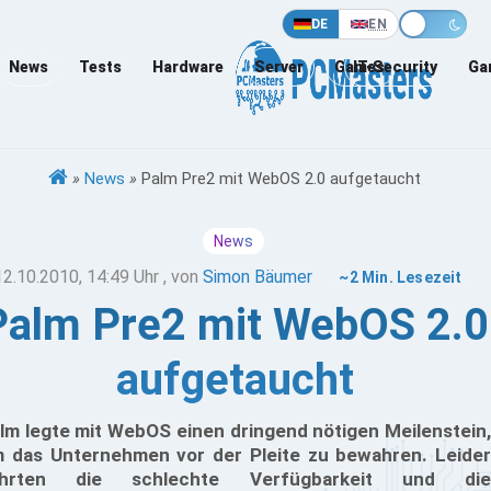
DE
EN
News
Tests
Hardware
Server
Games
IT-Security
Ga
»
News
»
Palm Pre2 mit WebOS 2.0 aufgetaucht
News
12.10.2010, 14:49 Uhr
, von
Simon Bäumer
~2 Min. Lesezeit
Palm Pre2 mit WebOS 2.0
aufgetaucht
lm legte mit WebOS einen dringend nötigen Meilenstein,
 das Unternehmen vor der Pleite zu bewahren. Leider
ührten die schlechte Verfügbarkeit und die